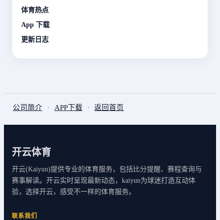
体育热点
App 下载
更新日志
公司简介
·
APP下载
·
返回首页
开云体育
开云(Kaiyun)提供专业的体育服务，包括比分提醒、赛程查询与
赛事解读。开云实时呈现最新动态，kaiyun为球迷打造互动体
验，选择开云，感受不一样的体育服务。
联系我们