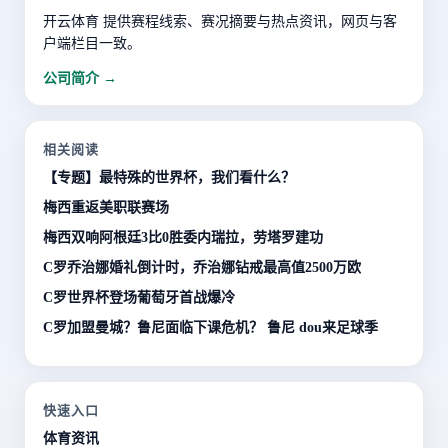
开云体育 提供赛程线索、赛况摘要与热点资讯，网页与客
户端栏目一致。
公司简介 →
相关阅读
【专题】最特殊的世界杯，我们看什么？
梅西重返美职联赛场
梅西双响阿根廷3比0胜委内瑞拉，劳塔罗建功
C罗乔治娜婚礼倒计时，乔治娜钻戒最高值2500万欧
C罗世界杯登场葡萄牙首战爆冷
C罗加盟曼城？鲁尼面临下课危机？ 鲁尼 dou来足球季
快速入口
体育资讯