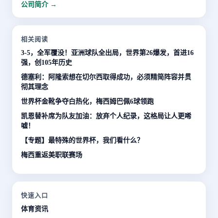
公司简介 →
相关阅读
3-5，全军覆没！亚洲球队全出局，世界第26爆发，首进16
强，创105年历史
德塞利：阿隆索想在切尔西取得成功，必须精简阵容并贯
彻其理念
世界杯金靴争夺白热化，梅西姆巴佩6球领跑
凯恩替补席为队友加油：放弃个人纪录，这格局让人更唏
嘘！
【专题】最特殊的世界杯，我们看什么？
梅西重返美职联赛场
快速入口
体育资讯