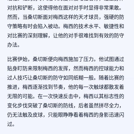
对抗和铲断，这使得他在面对对手时显得非常果敢。
然而，当桑切斯面对梅西这样的天才球员，强硬的防
守策略有时会陷入被动。梅西的技术水平、敏捷性和
对比赛的深刻理解，让他的对手很难找到有效的防守
办法。
比赛伊始，桑切斯便向梅西施加了压力。他试图通过
贴身盯防来限制梅西的发挥，然而梅西的控球能力和
过人技巧让桑切斯的防守如同纸糊一般。随着比赛的
推进，梅西逐渐找到节奏，他的每一次触球都散发着
无限的可能。在一次快速反击中，梅西以其标志性的
变化步伐突破了桑切斯的防线，后者虽然拼尽全力，
仍无法触及皮球，只能眼睁睁看着梅西的身影迅速闪
过。