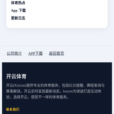
体育热点
App 下载
更新日志
公司简介
·
APP下载
·
返回首页
开云体育
开云(Kaiyun)提供专业的体育服务，包括比分提醒、赛程查询与
赛事解读。开云实时呈现最新动态，kaiyun为球迷打造互动体
验，选择开云，感受不一样的体育服务。
联系我们