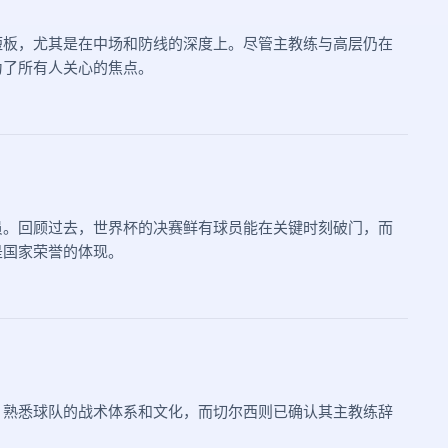
短板，尤其是在中场和防线的深度上。尽管主教练与高层仍在
为了所有人关心的焦点。
员。回顾过去，世界杯的决赛鲜有球员能在关键时刻破门，而
是国家荣誉的体现。
，熟悉球队的战术体系和文化，而切尔西则已确认其主教练辞