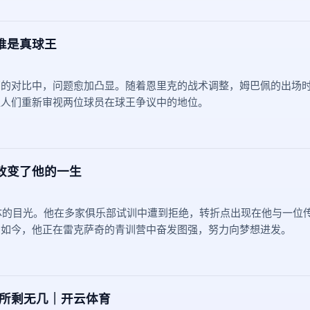
谁是真球王
西的对比中，问题愈加凸显。随着恩里克的战术调整，姆巴佩的出场
让人们重新审视两位球员在球王争议中的地位。
纸改变了他的一生
媒体的目光。他在多家俱乐部试训中遭到拒绝，转折点出现在他与一位
。如今，他正在雷克萨奇的青训营中奋发图强，努力向梦想进发。
经所剩无几｜开云体育