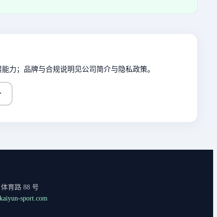
展能力；品牌与合规说明见公司简介与隐私政策。
介
体育路 88 号
kaiyun-sport.com