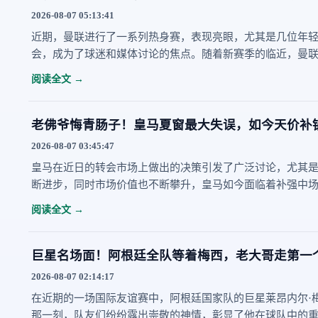
2026-08-07 05:13:41
近期，曼联进行了一系列热身赛，表现亮眼，尤其是几位年
会，成为了球迷和媒体讨论的焦点。随着新赛季的临近，曼
阅读全文 →
老佛爷悔青肠子！皇马夏窗最大失误，如今天价补
2026-08-07 03:45:47
皇马在近日的转会市场上做出的决策引发了广泛讨论，尤其是
断进步，同时市场价值也不断攀升，皇马如今面临着补强中
阅读全文 →
巨星名场面！阿根廷全队等着梅西，老大哥走第一
2026-08-07 02:14:17
在近期的一场国际友谊赛中，阿根廷国家队的巨星莱昂内尔·
那一刻，队友们纷纷露出崇敬的神情，彰显了他在球队中的