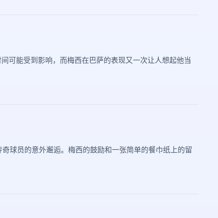
时间可能受到影响，而梅西在巴萨的表现又一次让人想起他当
传奇球员的意外邂逅。梅西的鼓励和一张简单的餐巾纸上的留