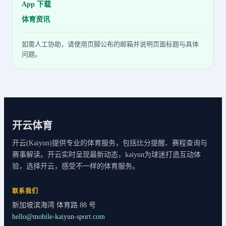
App 下载
体育资讯
如需人工协助，请使用页脚公布的邮箱并说明页面标题与具体
问题。
开云体育
开云(Kaiyun)提供专业的体育服务，包括比分提醒、赛程查询与
赛事解读。开云实时呈现最新动态，kaiyun为球迷打造互动体
验，选择开云，感受不一样的体育服务。
联系我们
新加坡滨海湾 体育路 88 号
hello@mobile-kaiyun-sport.com