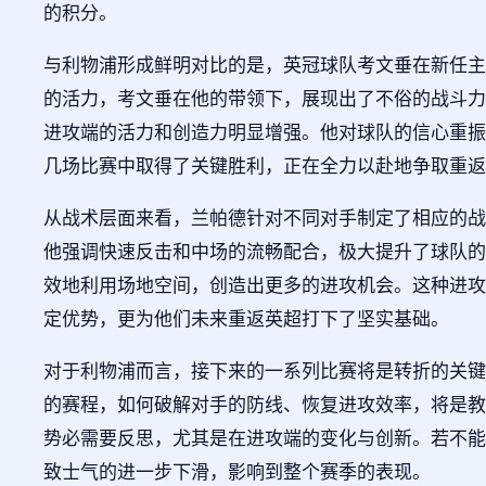
的积分。
与利物浦形成鲜明对比的是，英冠球队考文垂在新任主
的活力，考文垂在他的带领下，展现出了不俗的战斗力
进攻端的活力和创造力明显增强。他对球队的信心重振
几场比赛中取得了关键胜利，正在全力以赴地争取重返
从战术层面来看，兰帕德针对不同对手制定了相应的战
他强调快速反击和中场的流畅配合，极大提升了球队的
效地利用场地空间，创造出更多的进攻机会。这种进攻
定优势，更为他们未来重返英超打下了坚实基础。
对于利物浦而言，接下来的一系列比赛将是转折的关键
的赛程，如何破解对手的防线、恢复进攻效率，将是教
势必需要反思，尤其是在进攻端的变化与创新。若不能
致士气的进一步下滑，影响到整个赛季的表现。