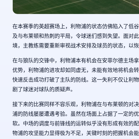
在本赛季的英超赛场上，利物浦的状态仿佛陷入了低谷
及与布莱顿和热刺的平局，令球迷们感到失望。面对此
境，主教练需要重新审视战术安排及球员的状态，以恢
在与狼队的交锋中，利物浦本有机会在安菲尔德主场拿
优势，利物浦的进攻却如同虚无，未能有效地将机会转
快速反击成功打破了主队的防线。这一失利不仅让利物
剧了球迷对球队的质疑声。
接下来的比赛同样不容乐观，利物浦在与布莱顿的对决
浦的防线屡屡遭遇考验。虽然在场面上占据了一定的优
软。中场的调度与前锋线的运转似乎没有形成有效的配
物浦的攻坚能力显得极为不足，关键时刻的把握机会能