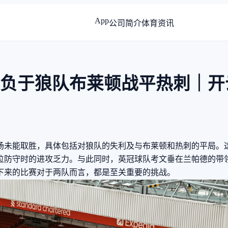
App
公司简介
体育资讯
负于狼队布莱顿战平热刺｜开
场未能取胜，具体包括对狼队的失利及与布莱顿和热刺的平局。
位防守时的进攻乏力。与此同时，英冠球队考文垂在兰帕德的带
下来的比赛对于两队而言，都是至关重要的挑战。