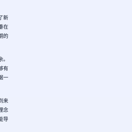
了新
垂在
期的
余。
够有
据一
到来
理念
能导