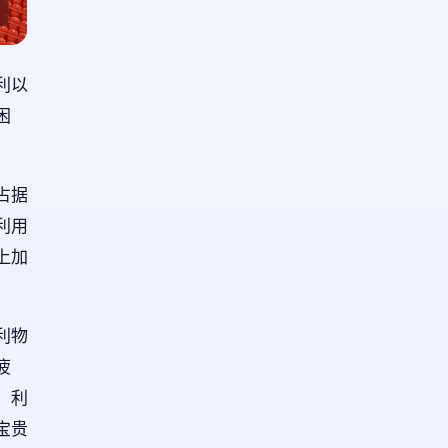
利以
困
占据
利用
上加
利物
疲
，利
宝贵