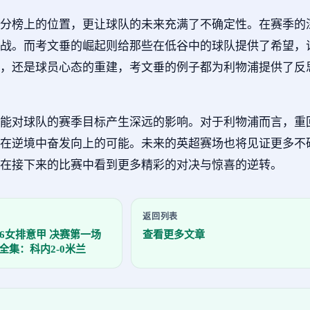
分榜上的位置，更让球队的未来充满了不确定性。在赛季的
战。而考文垂的崛起则给那些在低谷中的球队提供了希望，
，还是球员心态的重建，考文垂的例子都为利物浦提供了反
能对球队的赛季目标产生深远的影响。对于利物浦而言，重
在逆境中奋发向上的可能。未来的英超赛场也将见证更多不
在接下来的比赛中看到更多精彩的对决与惊喜的逆转。
返回列表
026女排意甲 决赛第一场
查看更多文章
全集：科内2-0米兰