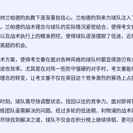
帅兰帕德的执教下逐渐重拾信心。兰帕德的到来为球队注入
。兰帕德的战术理念与球队的实际情况紧密结合，使得考文
以及战术执行上的精准把控，使得球队逐渐摆脱了低迷，近
英超的机会。
术方案，使得考文垂在面对各种风格的球队时都显得游刃有
进攻效率。尤其是在对阵一些防守强硬的对手时，考文垂能
理念的转变，让考文垂不仅在英冠这个竞争激烈的赛场上占
时刻。球队需尽快调整状态，找回以往的竞争力。面对即将
练团队亟需解决的问题。经过多轮的低迷期，利物浦的战术
尽快找到解决之道，球队不仅会在积分榜上继续徘徊，更可