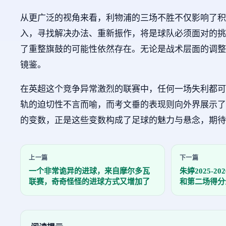
从更广泛的视角来看，利物浦的三场不胜不仅影响了积
入，寻找解决办法、重新振作，将是球队必须面对的挑
了重整旗鼓的可能性依然存在。无论是战术层面的调整
镜鉴。
在英超这个竞争异常激烈的联赛中，任何一场失利都可
轨的迫切性不言而喻，而考文垂的表现则向外界展示了
的变数，正是这些变数构成了足球的魅力与悬念，期待
上一篇
下一篇
一个非常诡异的进球，来自摩尔多瓦
朱婷2025-2
联赛，奇奇怪怪的进球方式又增加了
和第二场得分