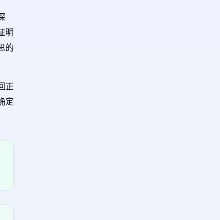
深
证明
思的
回正
确定