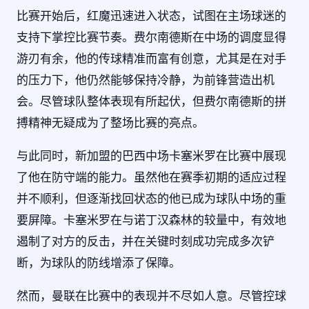
比赛开始后，红魔迅速进入状态，试图在主场球迷的
支持下掌控比赛节奏。费尔南德斯在中场的调度显得
游刃有余，他的传球精准而富有创意，尤其是在对手
的压力下，他仍然能够保持冷静，为前锋营造出机
会。尽管球队整体表现有所起伏，但费尔南德斯的拼
搏精神无疑成为了整场比赛的亮点。
与此同时，新加盟的巴西中场卡塞米罗在比赛中展现
了他在防守端的能力。虽然他在赛季初期的适应过程
并不顺利，但逐渐找回状态的他已成为球队中场的重
要屏障。卡塞米罗在与诺丁汉森林的较量中，有效地
遏制了对方的反击，并在关键时刻成功完成多次铲
断，为球队的防线增添了保障。
然而，曼联在比赛中的表现并不尽如人意。尽管控球