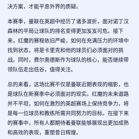
决方案，才能平息外界的质疑。
本赛季，曼联在英超中经历了诸多波折，面对诺丁汉
森林的平局让球队的排名变得更加岌岌可危。接下
来，红魔的赛程依旧严峻，如何在充满压力的环境中
找到状态，将是卡里克和他的球员们必须面对的挑
战。同时，费尔南德斯作为球队的核心，能否继续带
领队伍走出低谷，值得关注。
总的来看，这场比赛不仅是曼联近期表现的缩影，也
是球队在新赛季中必须面对的现实。红魔的未来道路
并不平坦，如何在激烈的英超赛场上保持竞争力，将
是每一位球员和教练所需共同努力的目标。在接下来
的赛事中，所有人都期待着曼联能够展现出更加成熟
和高效的表现，重塑昔日辉煌。