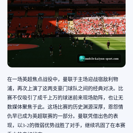
mobile-kaiyun-sport.com
在一场英超焦点战役中，曼联于主场迎战宿敌利物
浦，再次上演了这两支豪门球队之间的经典对决。比
赛不仅吸引了成千上万的球迷前来现场助阵，也让无
数媒体聚焦于此。这场比赛的历史渊源深厚，恩怨情
仇早已成为英超联赛的一部分。曼联凭借出色的表
现，以3-2的微弱优势战胜了对手，继续巩固了在本赛