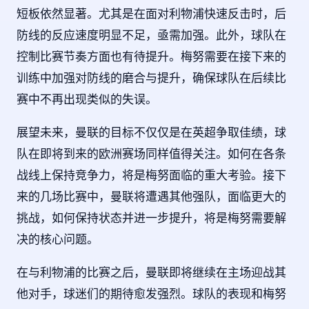
短板依然显著。尤其是在面对利物浦快速反击时，后
防线的反应速度明显不足，亟需加强。此外，球队在
控制比赛节奏方面也有待提升。梅努需要在接下来的
训练中加强对防线的磨合与提升，确保球队在后续比
赛中不再出现类似的失误。
展望未来，曼联的目标不仅仅是在英超争取佳绩，球
队在即将到来的欧洲赛场同样值得关注。如何在各条
战线上保持竞争力，将是梅努面临的重大考验。接下
来的几场比赛中，曼联将遭遇其他强队，面临更大的
挑战，如何保持状态并进一步提升，将是梅努需要解
决的核心问题。
在与利物浦的比赛之后，曼联即将继续在主场迎战其
他对手，球迷们的期待愈发强烈。球队的表现和梅努