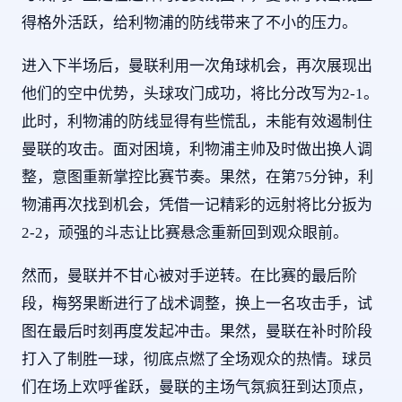
得格外活跃，给利物浦的防线带来了不小的压力。
进入下半场后，曼联利用一次角球机会，再次展现出
他们的空中优势，头球攻门成功，将比分改写为2-1。
此时，利物浦的防线显得有些慌乱，未能有效遏制住
曼联的攻击。面对困境，利物浦主帅及时做出换人调
整，意图重新掌控比赛节奏。果然，在第75分钟，利
物浦再次找到机会，凭借一记精彩的远射将比分扳为
2-2，顽强的斗志让比赛悬念重新回到观众眼前。
然而，曼联并不甘心被对手逆转。在比赛的最后阶
段，梅努果断进行了战术调整，换上一名攻击手，试
图在最后时刻再度发起冲击。果然，曼联在补时阶段
打入了制胜一球，彻底点燃了全场观众的热情。球员
们在场上欢呼雀跃，曼联的主场气氛疯狂到达顶点，