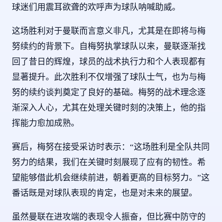
球迷们用震耳欲聋的欢呼声为球队呐喊助威。
这场胜利对于曼联而言意义非凡，尤其是在即将与梅
努续约的背景下。自梅努执掌球队以来，曼联逐渐找
回了昔日的辉煌，球员的战术执行力和个人表现都有
显著提升。此次胜利不仅增强了球队士气，也为与梅
努的续约谈判奠定了良好的基础。梅努的战术理念逐
渐深入人心，尤其在处理关键时刻的决策上，他的指
挥能力愈加成熟。
赛后，梅努在接受采访时表示：“这场胜利是全队共同
努力的结果，我们在关键时刻展现了应有的韧性。希
望能够借此机会继续前进，朝着更高的目标努力。”这
番话既是对球队表现的肯定，也是对未来的展望。
虽然曼联在进攻端的表现令人振奋，但比赛中防守的