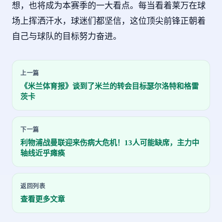
想，也将成为本赛季的一大看点。每当看着莱万在球
场上挥洒汗水，球迷们都坚信，这位顶尖前锋正朝着
自己与球队的目标努力奋进。
上一篇
《米兰体育报》谈到了米兰的转会目标瑟尔洛特和格雷
茨卡
下一篇
利物浦战曼联迎来伤病大危机！13人可能缺席，主力中
轴线近乎瘫痪
返回列表
查看更多文章