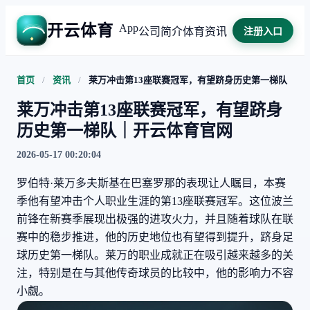
开云体育
App
公司简介
体育资讯
注册入口
首页
/
资讯
/
莱万冲击第13座联赛冠军，有望跻身历史第一梯队
莱万冲击第13座联赛冠军，有望跻身
历史第一梯队｜开云体育官网
2026-05-17 00:20:04
罗伯特·莱万多夫斯基在巴塞罗那的表现让人瞩目，本赛
季他有望冲击个人职业生涯的第13座联赛冠军。这位波兰
前锋在新赛季展现出极强的进攻火力，并且随着球队在联
赛中的稳步推进，他的历史地位也有望得到提升，跻身足
球历史第一梯队。莱万的职业成就正在吸引越来越多的关
注，特别是在与其他传奇球员的比较中，他的影响力不容
小觑。