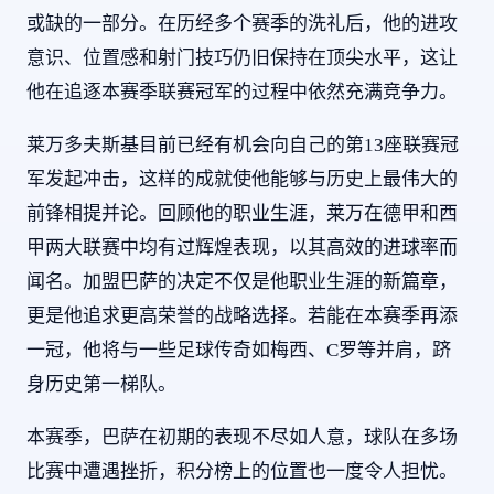
或缺的一部分。在历经多个赛季的洗礼后，他的进攻
意识、位置感和射门技巧仍旧保持在顶尖水平，这让
他在追逐本赛季联赛冠军的过程中依然充满竞争力。
莱万多夫斯基目前已经有机会向自己的第13座联赛冠
军发起冲击，这样的成就使他能够与历史上最伟大的
前锋相提并论。回顾他的职业生涯，莱万在德甲和西
甲两大联赛中均有过辉煌表现，以其高效的进球率而
闻名。加盟巴萨的决定不仅是他职业生涯的新篇章，
更是他追求更高荣誉的战略选择。若能在本赛季再添
一冠，他将与一些足球传奇如梅西、C罗等并肩，跻
身历史第一梯队。
本赛季，巴萨在初期的表现不尽如人意，球队在多场
比赛中遭遇挫折，积分榜上的位置也一度令人担忧。