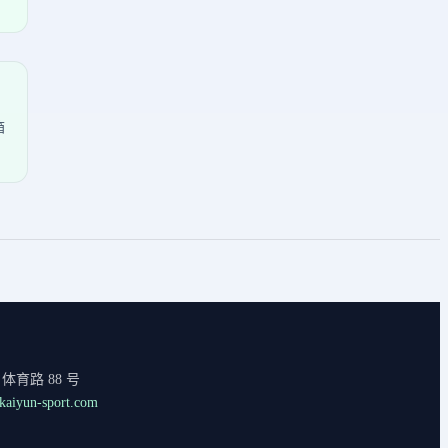
箱
体育路 88 号
kaiyun-sport.com