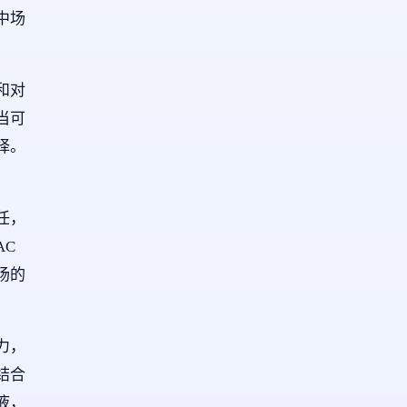
中场
和对
当可
择。
任，
AC
场的
力，
结合
液，