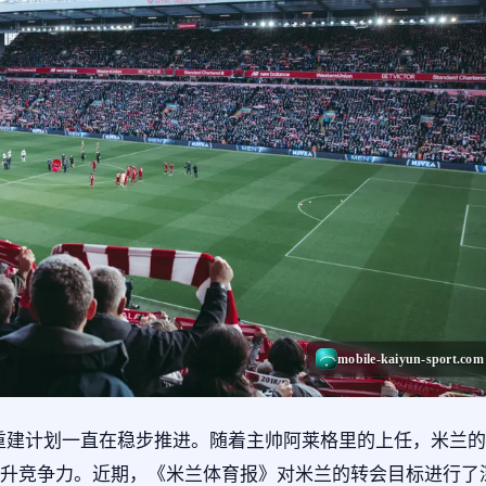
mobile-kaiyun-sport.com
重建计划一直在稳步推进。随着主帅阿莱格里的上任，米兰
升竞争力。近期，《米兰体育报》对米兰的转会目标进行了