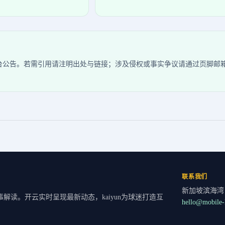
台公告。若需引用请注明出处与链接；涉及侵权或事实争议请通过页脚邮
联系我们
新加坡滨海湾 
事解读。开云实时呈现最新动态，kaiyun为球迷打造互
hello@mobile-