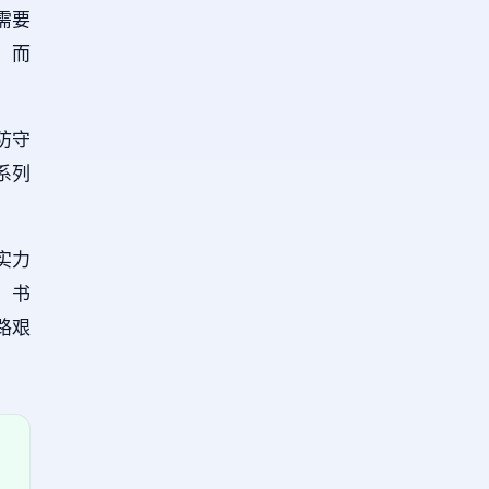
需要
。而
防守
系列
实力
，书
路艰