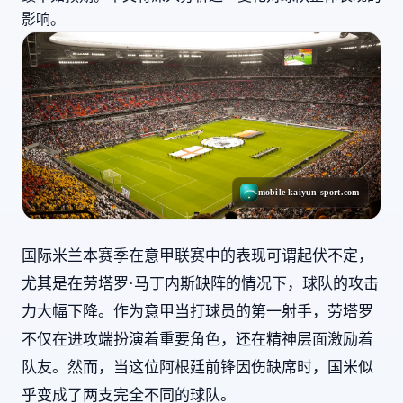
影响。
mobile-kaiyun-sport.com
国际米兰本赛季在意甲联赛中的表现可谓起伏不定，
尤其是在劳塔罗·马丁内斯缺阵的情况下，球队的攻击
力大幅下降。作为意甲当打球员的第一射手，劳塔罗
不仅在进攻端扮演着重要角色，还在精神层面激励着
队友。然而，当这位阿根廷前锋因伤缺席时，国米似
乎变成了两支完全不同的球队。