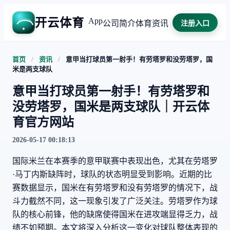
开云体育
App
公司简介
体育资讯
注册入口
首页
/
资讯
/
意甲当打球员第一射手！有劳塔罗和没劳塔罗，国
米是两支球队
意甲当打球员第一射手！有劳塔罗和
没劳塔罗，国米是两支球队｜开云体
育官方网站
2026-05-17 00:18:13
国际米兰在本赛季的意甲联赛中表现出色，尤其在劳塔罗
·马丁内斯缺阵时，球队的状态明显受到影响。近期的比
赛数据显示，国米在有劳塔罗和没有劳塔罗的情况下，战
斗力截然不同，这一现象引发了广泛关注。劳塔罗作为球
队的核心前锋，他的缺席使得国米在进攻端显得乏力，战
绩不如预期。本文将深入分析这一变化对球队整体表现的