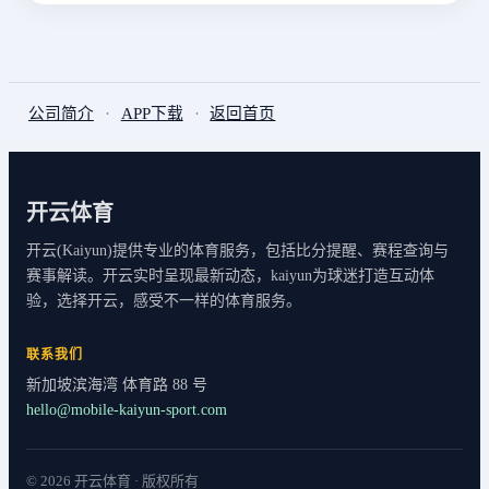
公司简介
·
APP下载
·
返回首页
开云体育
开云(Kaiyun)提供专业的体育服务，包括比分提醒、赛程查询与
赛事解读。开云实时呈现最新动态，kaiyun为球迷打造互动体
验，选择开云，感受不一样的体育服务。
联系我们
新加坡滨海湾 体育路 88 号
hello@mobile-kaiyun-sport.com
© 2026 开云体育 · 版权所有