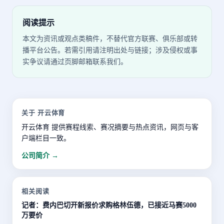
阅读提示
本文为资讯或观点类稿件，不替代官方联赛、俱乐部或转
播平台公告。若需引用请注明出处与链接；涉及侵权或事
实争议请通过页脚邮箱联系我们。
关于 开云体育
开云体育 提供赛程线索、赛况摘要与热点资讯，网页与客
户端栏目一致。
公司简介 →
相关阅读
记者：费内巴切开新报价求购格林伍德，已接近马赛5000
万要价