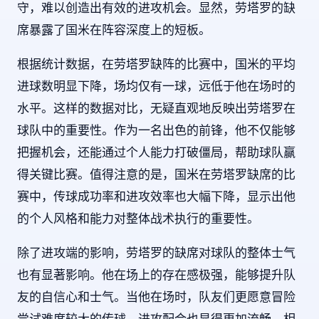
守，难以创造出有效的进攻机会。显然，劳塔罗的缺
席暴露了国米在阵容深度上的短板。
根据统计数据，在劳塔罗缺阵的比赛中，国米的平均
进球数明显下降，场均仅有一球，远低于他在场时的
水平。这样的数据对比，无疑直观地反映出劳塔罗在
球队中的重要性。作为一名出色的前锋，他不仅能够
把握机会，还能通过个人能力打破僵局，帮助球队赢
得关键比赛。值得注意的是，国米在劳塔罗缺席的比
赛中，传球成功率和进攻效率也大幅下降，显示出他
的个人风格和能力对整体战术执行的重要性。
除了进攻端的影响，劳塔罗的缺席对球队的整体士气
也有显著影响。他在场上的存在感极强，能够提升队
友的自信心和士气。当他在场时，队友们更愿意冒险