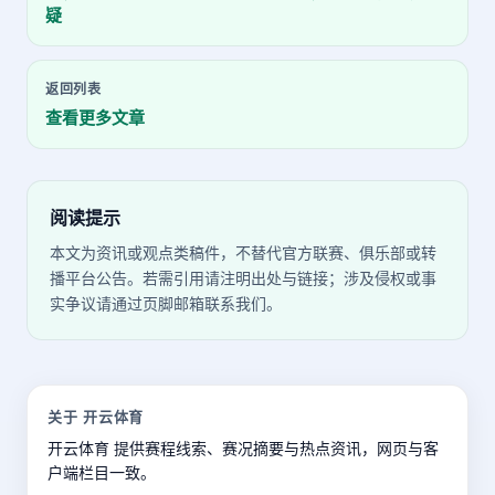
疑
返回列表
查看更多文章
阅读提示
本文为资讯或观点类稿件，不替代官方联赛、俱乐部或转
播平台公告。若需引用请注明出处与链接；涉及侵权或事
实争议请通过页脚邮箱联系我们。
关于 开云体育
开云体育 提供赛程线索、赛况摘要与热点资讯，网页与客
户端栏目一致。