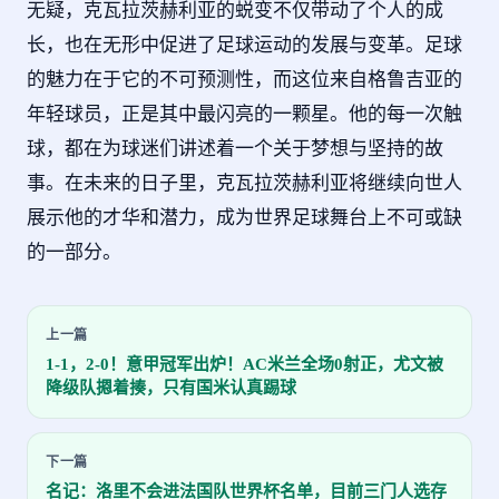
无疑，克瓦拉茨赫利亚的蜕变不仅带动了个人的成
长，也在无形中促进了足球运动的发展与变革。足球
的魅力在于它的不可预测性，而这位来自格鲁吉亚的
年轻球员，正是其中最闪亮的一颗星。他的每一次触
球，都在为球迷们讲述着一个关于梦想与坚持的故
事。在未来的日子里，克瓦拉茨赫利亚将继续向世人
展示他的才华和潜力，成为世界足球舞台上不可或缺
的一部分。
上一篇
1-1，2-0！意甲冠军出炉！AC米兰全场0射正，尤文被
降级队摁着揍，只有国米认真踢球
下一篇
名记：洛里不会进法国队世界杯名单，目前三门人选存