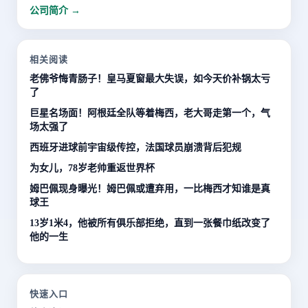
公司简介 →
相关阅读
老佛爷悔青肠子！皇马夏窗最大失误，如今天价补锅太亏
了
巨星名场面！阿根廷全队等着梅西，老大哥走第一个，气
场太强了
西班牙进球前宇宙级传控，法国球员崩溃背后犯规
为女儿，78岁老帅重返世界杯
姆巴佩现身曝光！姆巴佩或遭弃用，一比梅西才知谁是真
球王
13岁1米4，他被所有俱乐部拒绝，直到一张餐巾纸改变了
他的一生
快速入口