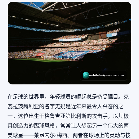
mobile-kaiyun-sport.com
在足球的世界里，年轻球员的崛起总是备受瞩目。克
瓦拉茨赫利亚的名字无疑是近年来最令人兴奋的之
一。这位出生于格鲁吉亚第比利斯的攻击手，以其极
具创造力的踢球风格，常常让人想起另一个伟大的南
美球星——莱昂内尔·梅西。两者在球场上的灵动与技