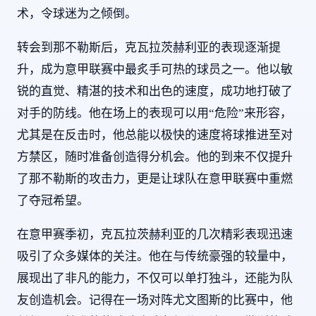
术，令球迷为之倾倒。
转会到那不勒斯后，克瓦拉茨赫利亚的表现逐渐提
升，成为意甲联赛中最炙手可热的球员之一。他以敏
锐的直觉、精湛的技术和出色的速度，成功地打破了
对手的防线。他在场上的表现可以用“危险”来形容，
尤其是在反击时，他总能以极快的速度将球推进至对
方禁区，随时准备创造得分机会。他的到来不仅提升
了那不勒斯的攻击力，更是让球队在意甲联赛中重燃
了夺冠希望。
在意甲赛季初，克瓦拉茨赫利亚的几次精彩表现迅速
吸引了众多媒体的关注。他在与传统豪强的较量中，
展现出了非凡的能力，不仅可以单打独斗，还能为队
友创造机会。记得在一场对阵尤文图斯的比赛中，他