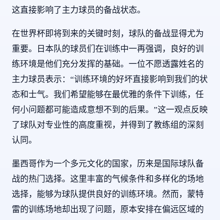
这直接影响了主力球员的备战状态。
在世界杯即将到来的关键时刻，球队的备战显得尤为
重要。日本队的球员们在训练中一再强调，良好的训
练环境是他们充分发挥的基础。一位不愿透露姓名的
主力球员表示：“训练环境的好坏直接影响到我们的状
态和士气。我们希望能够在最优雅的条件下训练，任
何小问题都可能造成意想不到的后果。”这一观点反映
了球队对专业性的高度重视，并得到了教练组的深刻
认同。
墨西哥作为一个多元文化的国家，历来是国际球队备
战的热门选择。这里丰富的气候条件和多样化的场地
选择，能够为球队提供良好的训练环境。然而，蒙特
雷的训练场地却出现了问题，原本安排在偏远区域的