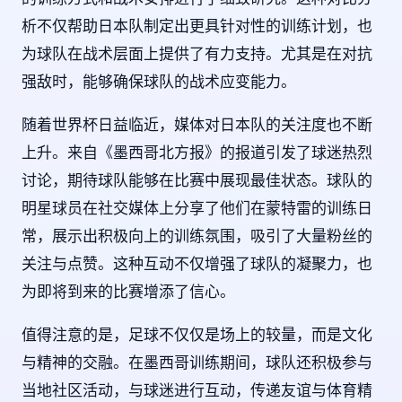
析不仅帮助日本队制定出更具针对性的训练计划，也
为球队在战术层面上提供了有力支持。尤其是在对抗
强敌时，能够确保球队的战术应变能力。
随着世界杯日益临近，媒体对日本队的关注度也不断
上升。来自《墨西哥北方报》的报道引发了球迷热烈
讨论，期待球队能够在比赛中展现最佳状态。球队的
明星球员在社交媒体上分享了他们在蒙特雷的训练日
常，展示出积极向上的训练氛围，吸引了大量粉丝的
关注与点赞。这种互动不仅增强了球队的凝聚力，也
为即将到来的比赛增添了信心。
值得注意的是，足球不仅仅是场上的较量，而是文化
与精神的交融。在墨西哥训练期间，球队还积极参与
当地社区活动，与球迷进行互动，传递友谊与体育精