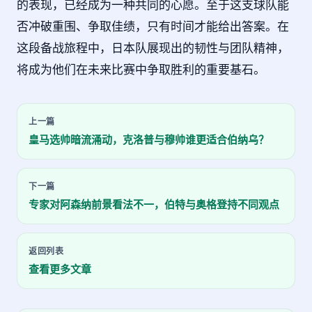
的表现，已经成为一种共同的心愿。至于这支球队能
否冲破重围、争取佳绩，只有时间才能给出答案。在
这段备战旅程中，日本队展现出的韧性与团队精神，
将成为他们在未来比赛中争取胜利的重要基石。
上一篇
皇马选帅暗流涌动，克洛普与穆帅谁更适合伯纳乌？
下一篇
专家对阿森纳前景看法不一，伯特与奥格登持不同观点
返回列表
查看更多文章