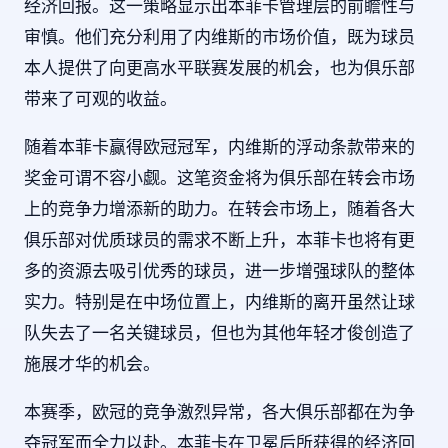
经济回报。这一策略显示出本菲卡管理层的前瞻性与
审慎。他们充分利用了内维斯的市场价值，既为球员
本人提供了向更高水平联赛发展的机会，也为俱乐部
带来了可观的收益。
随着本菲卡赢得欧冠冠军，内维斯的浮动条款带来的
奖金可谓不容小觑。这笔资金将为俱乐部在转会市场
上的竞争力增添新的助力。在转会市场上，随着各大
俱乐部对优质球员的需求不断上升，本菲卡也将有更
多的资源去吸引优秀的球员，进一步增强球队的整体
实力。特别是在中场位置上，内维斯的离开虽然让球
队失去了一名关键球员，但也为其他年轻才俊创造了
施展才华的机会。
本赛季，欧冠的竞争激烈异常，各大俱乐部都在为争
夺冠军而全力以赴。本菲卡在卫冕后所获得的经济回