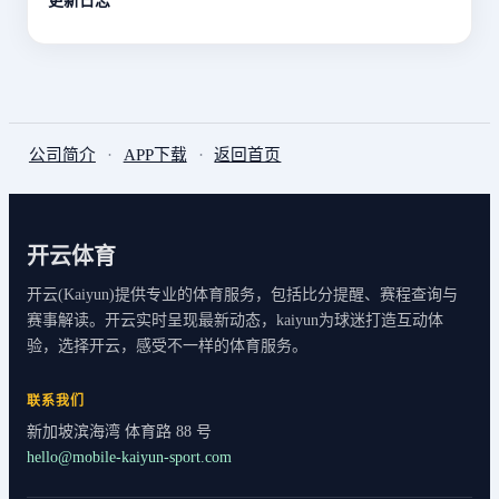
更新日志
公司简介
·
APP下载
·
返回首页
开云体育
开云(Kaiyun)提供专业的体育服务，包括比分提醒、赛程查询与
赛事解读。开云实时呈现最新动态，kaiyun为球迷打造互动体
验，选择开云，感受不一样的体育服务。
联系我们
新加坡滨海湾 体育路 88 号
hello@mobile-kaiyun-sport.com