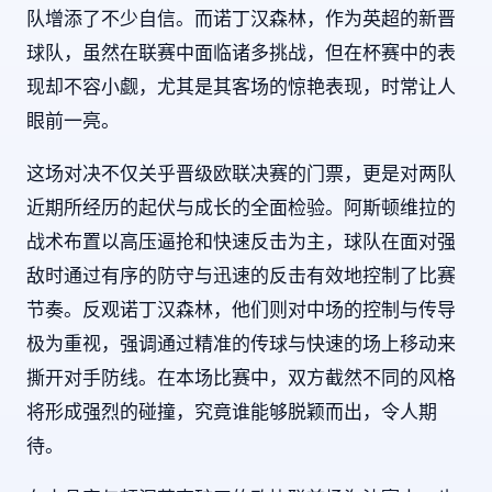
队增添了不少自信。而诺丁汉森林，作为英超的新晋
球队，虽然在联赛中面临诸多挑战，但在杯赛中的表
现却不容小觑，尤其是其客场的惊艳表现，时常让人
眼前一亮。
这场对决不仅关乎晋级欧联决赛的门票，更是对两队
近期所经历的起伏与成长的全面检验。阿斯顿维拉的
战术布置以高压逼抢和快速反击为主，球队在面对强
敌时通过有序的防守与迅速的反击有效地控制了比赛
节奏。反观诺丁汉森林，他们则对中场的控制与传导
极为重视，强调通过精准的传球与快速的场上移动来
撕开对手防线。在本场比赛中，双方截然不同的风格
将形成强烈的碰撞，究竟谁能够脱颖而出，令人期
待。