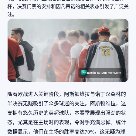
杯，决赛门票的安排和因凡蒂诺的相关表态引发了广泛关
注。
mobile-kaiyun-sport.com
随着欧战进入关键阶段，阿斯顿维拉与诺丁汉森林的
半决赛无疑吸引了众多球迷的关注。阿斯顿维拉，这
支拥有悠久历史的英超球队，本赛季展现出强劲的状
态，尤其是在主场时的表现，令对手充满忌惮。统计
数据显示，他们在主场的胜率高达70%，这无疑为球