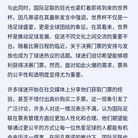
与此同时，国际足联的目光也紧盯着即将到来的世界
杯。因凡蒂诺在其最新发言中强调，世界杯不仅是一
场足球盛宴，更是全球团结的象征。在其看来，世界
杯是推动足球发展、促进不同文化之间交流的重要平
台。随着比赛日程的临近，关于决赛门票的安排与发
放也成为了球迷热议的话题。球迷们迫切希望能够顺
利获得决赛门票，然而，面对如此火爆的需求，票务
的公平性和透明度显得尤为重要。
许多球迷开始在社交媒体上分享他们获取门票的经
验，甚至不惜付出高价购买二手票。这一现象引发了
广泛讨论，许多人对这一情况表示不满，认为国际足
联在票务管理方面应更加人性化和合理。他们期望能
够通过更公平的方式让每一位热爱足球的人都能有机
会亲历这一盛事。在因凡蒂诺的推动下，国际足联也