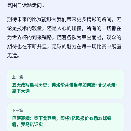
氛围与话题走向。
期待未来的比赛能够为我们带来更多精彩的瞬间，无
论是技术的较量，还是人心的碰撞，所有的一切都在
为世界杯的到来铺路。随着各队为荣誉而战，观众的
期待也在不断升温，足球的魅力在每一场比赛中展露
无遗。
上一篇
五天改写皇马历史：弗洛伦蒂诺当年如何靠“菲戈承诺”
赢下大选
下一篇
巴萨豪横：签下戈登后，即将1亿欧报价49场29球锋
霸，罗马诺证实