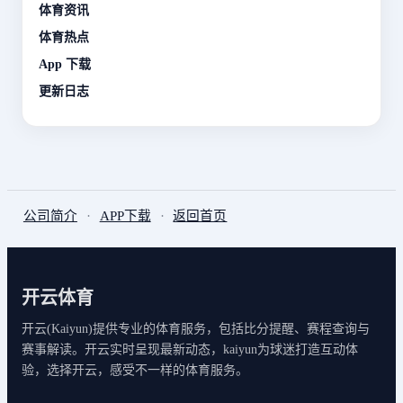
体育资讯
体育热点
App 下载
更新日志
公司简介
·
APP下载
·
返回首页
开云体育
开云(Kaiyun)提供专业的体育服务，包括比分提醒、赛程查询与
赛事解读。开云实时呈现最新动态，kaiyun为球迷打造互动体
验，选择开云，感受不一样的体育服务。