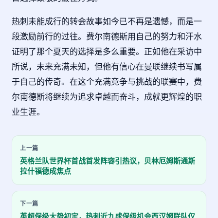
热刺未能成行的转会故事如今已不再是遗憾，而是一
段激励前行的过往。费尔南德斯用自己的努力和汗水
证明了那个夏天的选择是多么重要。正如他在采访中
所说，未来充满未知，但他有信心在曼联继续书写属
于自己的传奇。在这个充满竞争与挑战的联赛中，费
尔南德斯将继续为追求卓越而奋斗，成就更辉煌的职
业生涯。
上一篇
英格兰队世界杯首战首发阵容引热议，贝林厄姆斯通斯
拉什福德成焦点
下一篇
英超保级大势初定，热刺近九成保级机会西汉姆联队仅