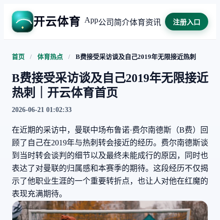
开云体育
App
公司简介
体育资讯
注册入口
首页
/
体育热点
/
B费接受采访谈及自己2019年无限接近热刺
B费接受采访谈及自己2019年无限接近
热刺｜开云体育首页
2026-06-21 01:02:33
在近期的采访中，曼联中场布鲁诺·费尔南德斯（B费）回
顾了自己在2019年与热刺转会接近的经历。费尔南德斯谈
到当时转会谈判的细节以及最终未能成行的原因，同时也
表达了对曼联的归属感和本赛季的期待。这段经历不仅揭
示了他职业生涯的一个重要转折点，也让人对他在红魔的
表现充满期待。