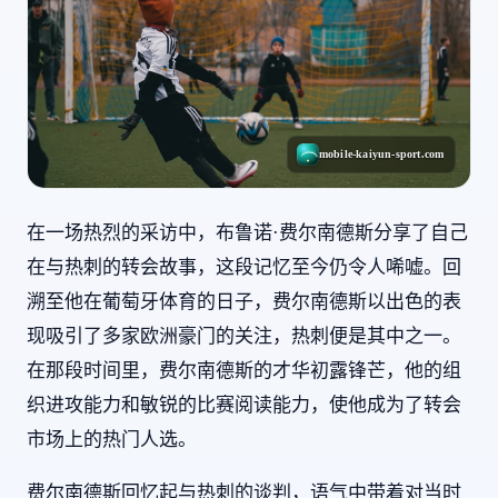
mobile-kaiyun-sport.com
在一场热烈的采访中，布鲁诺·费尔南德斯分享了自己
在与热刺的转会故事，这段记忆至今仍令人唏嘘。回
溯至他在葡萄牙体育的日子，费尔南德斯以出色的表
现吸引了多家欧洲豪门的关注，热刺便是其中之一。
在那段时间里，费尔南德斯的才华初露锋芒，他的组
织进攻能力和敏锐的比赛阅读能力，使他成为了转会
市场上的热门人选。
费尔南德斯回忆起与热刺的谈判，语气中带着对当时