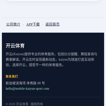
公司简介
·
APP下载
·
返回首页
开云体育
开云(Kaiyun)提供专业的体育服务，包括比分提醒、赛程查询与
赛事解读。开云实时呈现最新动态，kaiyun为球迷打造互动体
验，选择开云，感受不一样的体育服务。
联系我们
新加坡滨海湾 体育路 88 号
hello@mobile-kaiyun-sport.com
© 2026 开云体育 · 版权所有