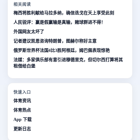
相关阅读
梅西将胜利献给马拉多纳，确信迭戈在天上享受此刻
人民锐评：赢是假赢输是真输，赌球群进不得！
外国网友太坏了
记者建议凯恩咨询特朗普，图赫尔称好主意
俄罗斯世界杯法国4比3胜阿根廷，姆巴佩表现惊艳
法媒：多家俱乐部有意引进穆德里克，但切尔西打算将其
租借给白堡
快速入口
体育资讯
体育热点
App 下载
更新日志