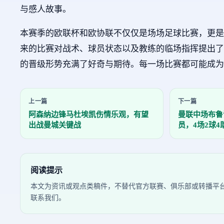
与感人故事。
本赛季的欧联杯和欧协联不仅仅是场场足球比赛，更是
来的比赛对战术、球员状态以及教练的临场指挥提出了
的晋级形势充满了好奇与期待。每一场比赛都可能成为
上一篇
下一篇
阿森纳边锋马杜埃凯伤情乐观，有望
曼联中场布鲁
出战曼城关键战
员，4场2球4
阅读提示
本文为资讯或观点类稿件，不替代官方联赛、俱乐部或转播平
联系我们。