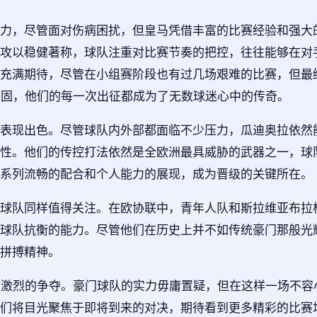
力，尽管面对伤病困扰，但皇马凭借丰富的比赛经验和强大
攻以稳健著称，球队注重对比赛节奏的把控，往往能够在对
充满期待，尽管在小组赛阶段也有过几场艰难的比赛，但最
坚固，他们的每一次出征都成为了无数球迷心中的传奇。
表现出色。尽管球队内外部都面临不少压力，瓜迪奥拉依然
性。他们的传控打法依然是全欧洲最具威胁的武器之一，球
系列流畅的配合和个人能力的展现，成为晋级的关键所在。
球队同样值得关注。在欧协联中，青年人队和斯拉维亚布拉
球队抗衡的能力。尽管他们在历史上并不如传统豪门那般光
拼搏精神。
加激烈的争夺。豪门球队的实力毋庸置疑，但在这样一场不容
们将目光聚焦于即将到来的对决，期待看到更多精彩的比赛