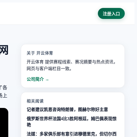
注册入口
网
关于 开云体育
开云体育 提供赛程线索、赛况摘要与热点资讯，
网页与客户端栏目一致。
公司简介 →
了各
场上
相关阅读
记者建议凯恩咨询特朗普，图赫尔称好主意
俄罗斯世界杯法国4比3胜阿根廷，姆巴佩表现惊
艳
法媒：多家俱乐部有意引进穆德里克，但切尔西