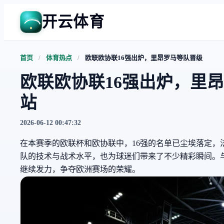
开云体育
首页
/
体育热点
/
欧联欧协联16强出炉，里昂罗马等队晋级
欧联欧协联16强出炉，里
站
2026-06-12 00:47:32
在本赛季的欧联杯和欧协联中，16强的名单已尘埃落定
队的技术与战术水平，也为球迷们带来了不少精彩瞬间。
继续发力，争夺欧洲赛场的荣耀。