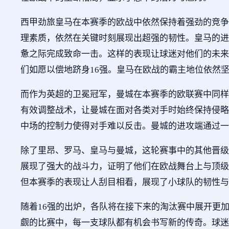
西甲劲旅皇马在本赛季的欧战中依然保持着强劲的竞争
理素质，依然在关键时刻展现出超强的韧性。皇马的进
惫之际完成致命一击。这样的表现让球迷对他们的未来
们如愿以偿地跻身16强。皇马在欧战的霸主地位依然
而作为英超的卫冕冠军，曼城在本赛季的欧联赛中同样
有效调整战术，让曼城在面对各类对手时始终保持侵略
中场的控制力使得对手难以反击。曼城的进攻端通过一
除了里昂、罗马、皇马与曼城，这轮赛事中的其他晋级
展现了强大的战斗力，证明了他们在欧战舞台上与顶级
但本赛季的表现让人刮目相看，展现了小球队的韧性与
随着16强的出炉，各队将在接下来的淘汰赛中展开更
觑的比赛中，每一支球队都有机会书写新的传奇。球迷