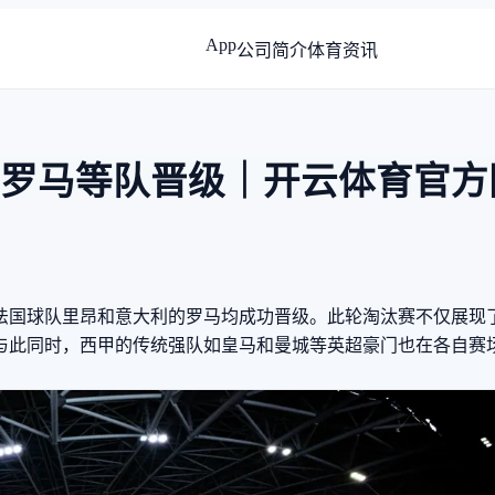
App
公司简介
体育资讯
昂罗马等队晋级｜开云体育官方
，法国球队里昂和意大利的罗马均成功晋级。此轮淘汰赛不仅展现
与此同时，西甲的传统强队如皇马和曼城等英超豪门也在各自赛