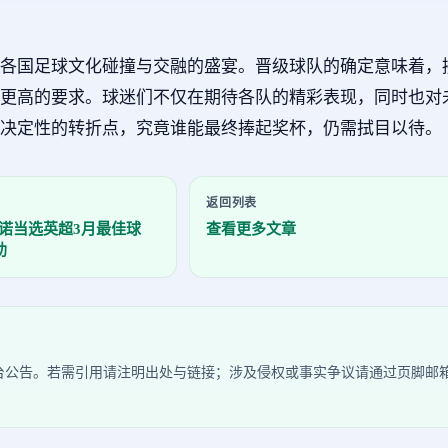
各国足球文化碰撞与交融的盛宴。晋级球队的确定意味着，
更高的要求。球迷们不仅在期待各队的精彩表现，同时也对
决定性的转折点，究竟谁能最终捧起奖杯，仍需拭目以待。
返回列表
诺当选英超3月最佳球
查看更多文章
助
台公告。若需引用请注明出处与链接；涉及侵权或事实争议请通过页脚邮