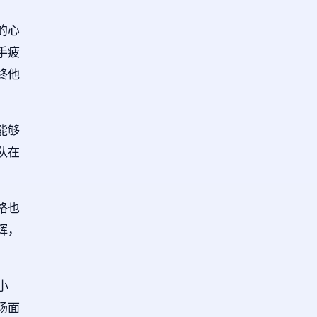
的心
手疲
终他
能够
队在
格也
辉，
小
场面