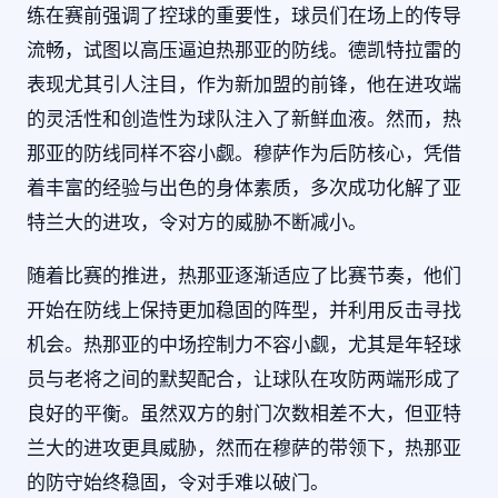
练在赛前强调了控球的重要性，球员们在场上的传导
流畅，试图以高压逼迫热那亚的防线。德凯特拉雷的
表现尤其引人注目，作为新加盟的前锋，他在进攻端
的灵活性和创造性为球队注入了新鲜血液。然而，热
那亚的防线同样不容小觑。穆萨作为后防核心，凭借
着丰富的经验与出色的身体素质，多次成功化解了亚
特兰大的进攻，令对方的威胁不断减小。
随着比赛的推进，热那亚逐渐适应了比赛节奏，他们
开始在防线上保持更加稳固的阵型，并利用反击寻找
机会。热那亚的中场控制力不容小觑，尤其是年轻球
员与老将之间的默契配合，让球队在攻防两端形成了
良好的平衡。虽然双方的射门次数相差不大，但亚特
兰大的进攻更具威胁，然而在穆萨的带领下，热那亚
的防守始终稳固，令对手难以破门。