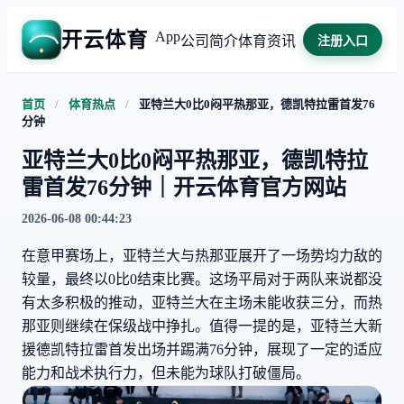
开云体育
App
公司简介
体育资讯
注册入口
首页
/
体育热点
/
亚特兰大0比0闷平热那亚，德凯特拉雷首发76
分钟
亚特兰大0比0闷平热那亚，德凯特拉
雷首发76分钟｜开云体育官方网站
2026-06-08 00:44:23
在意甲赛场上，亚特兰大与热那亚展开了一场势均力敌的
较量，最终以0比0结束比赛。这场平局对于两队来说都没
有太多积极的推动，亚特兰大在主场未能收获三分，而热
那亚则继续在保级战中挣扎。值得一提的是，亚特兰大新
援德凯特拉雷首发出场并踢满76分钟，展现了一定的适应
能力和战术执行力，但未能为球队打破僵局。