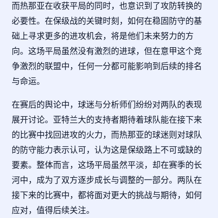
而热那亚在收获平局的同时，也意识到了攻防转换的
必要性。在保级战的关键时刻，如何在稳固防守的基
础上寻求更多的进攻机会，将是他们未来努力的方
向。这场平局虽然没有激烈的进球，但在意甲这个竞
争激烈的联盟中，任何一分都可能影响到后续的排名
与命运。
在赛后的舆论中，球迷与分析师们纷纷对两队的表现
展开讨论。亚特兰大的支持者期待着球队能在接下来
的比赛中找回进攻的火力，而热那亚的球迷则对球队
的防守能力表示认可，认为这是保级路上不可或缺的
要素。整体而言，这场平局虽然平淡，却在赛季的长
河中，成为了双方逐步成长与调整的一部分。两队在
接下来的比赛中，都将面对更大的挑战与期待，如何
应对，值得后续关注。