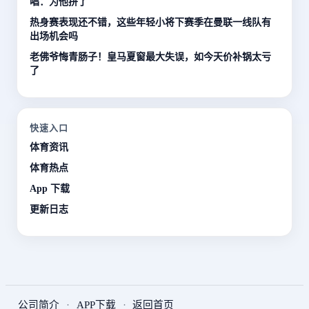
唱：为他拼了
热身赛表现还不错，这些年轻小将下赛季在曼联一线队有
出场机会吗
老佛爷悔青肠子！皇马夏窗最大失误，如今天价补锅太亏
了
快速入口
体育资讯
体育热点
App 下载
更新日志
公司简介
·
APP下载
·
返回首页