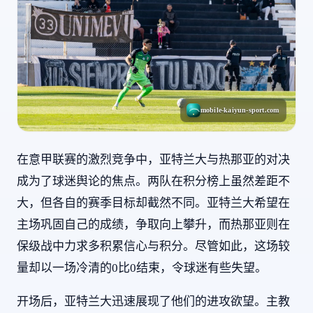
mobile-kaiyun-sport.com
在意甲联赛的激烈竞争中，亚特兰大与热那亚的对决
成为了球迷舆论的焦点。两队在积分榜上虽然差距不
大，但各自的赛季目标却截然不同。亚特兰大希望在
主场巩固自己的成绩，争取向上攀升，而热那亚则在
保级战中力求多积累信心与积分。尽管如此，这场较
量却以一场冷清的0比0结束，令球迷有些失望。
开场后，亚特兰大迅速展现了他们的进攻欲望。主教