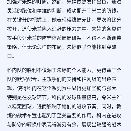
加强对朱婷的盯防。然而，朱婷依然发挥出色，通过
灵活的跑位和精准的判断，成功撕开了米兰的防线。
在关键分的把握上，她表现得稳健无比，屡次将比分
拉开，迫使米兰陷入追赶的压力之中。朱婷的各类进
攻手段让米兰的防守体系屡屡破裂，不得不不断调整
策略，但无论怎样的布局，朱婷似乎总能找到突破
口。
科内队的胜利不仅源于朱婷的个人能力，更得益于全
队的默契配合。主攻手们的支持和拦网组的出色表
现，使得科内在这个系列赛中显得更加坚韧与强大。
特别是在发球环节，科内的发球质量极高，令米兰难
以稳定回球，进而影响了她们的进攻节奏。同时，教
练的战术布置也起到了至关重要的作用，科内在进攻
与防守的转换中表现得游刃有余，展现出较强的战术