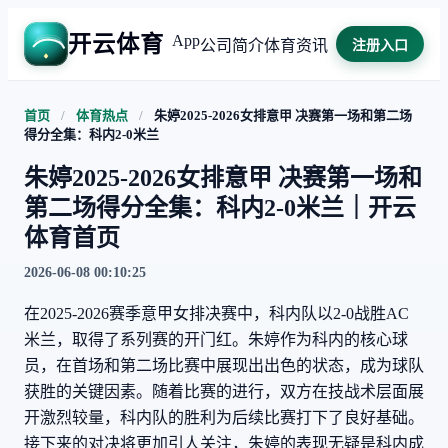
开云体育
App
公司简介
体育资讯
注册入口
首页
/
体育热点
/
朱婷2025-2026女排意甲 决赛第一场和第二场
得分全集：科内2-0米兰
朱婷2025-2026女排意甲 决赛第一场和
第二场得分全集：科内2-0米兰｜开云
体育首页
2026-06-08 00:10:25
在2025-2026赛季意甲女排决赛中，科内队以2-0战胜AC
米兰，取得了系列赛的开门红。朱婷作为科内的核心球
员，在首场和第二场比赛中展现出出色的状态，成为球队
获胜的关键因素。随着比赛的进行，双方在技战术层面展
开激烈较量，科内队的胜利为后续比赛打下了良好基础。
接下来的对决将更加引人关注，朱婷的表现无疑是科内成