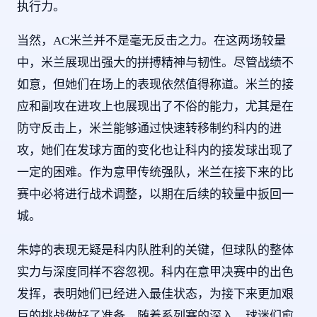
执行力。
当然，AC米兰并不是毫无反击之力。在这两场较量
中，米兰展现出强大的拼搏精神与韧性。尽管战绩不
如意，但她们在场上的表现依然值得称道。米兰的接
应和副攻在进攻上也展现出了不俗的能力，尤其是在
防守反击上，米兰能够通过快速转移制约科内的进
攻，她们在发球方面的变化也让科内的接发球出现了
一定的困难。作为意甲传统强队，米兰在接下来的比
赛中必将进行战术调整，以期在后续的较量中扳回一
城。
朱婷的表现无疑是科内队胜利的关键，但球队的整体
实力与深度同样不容忽视。科内在意甲决赛中的出色
发挥，表明她们已经进入最佳状态，为接下来更加艰
巨的挑战做好了准备。随着系列赛的深入，球迷们愈