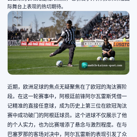
际舞台上表现的热切期待。
mobile-kaiyun-sport.com
近期，欧洲足球的焦点无疑聚焦在了欧冠的淘汰赛阶
段。在这一轮赛事中，阿根廷前锋阿尔瓦雷斯凭借一
记精准的直接任意球，成为历史上第三位在欧冠淘汰
赛中成功破门的阿根廷球员。这个进球不仅展示了他
的个人实力，也为比赛增添了悬念与激烈程度。在与
巴塞罗那的客场对决中，阿尔瓦雷斯的表现引发了众