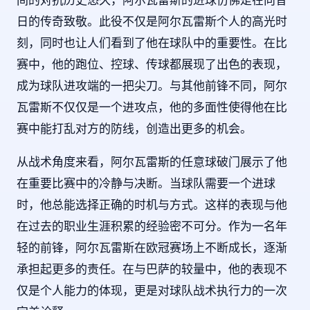
间的对抗历史悠久，阿尔瓦雷斯的进球仿佛是在向昔
日的传奇致敬。此役不仅是阿尔瓦雷斯个人的高光时
刻，同时也让人们看到了他在球队中的重要性。在比
赛中，他的跑位、控球、传球都展现了出色的表现，
成为球队进攻端的一把尖刀。与其他前锋不同，阿尔
瓦雷斯不仅仅是一个进攻点，他的多面性使得他在比
赛中能打乱对方的防线，创造出更多的机会。
从战术角度来看，阿尔瓦雷斯的任意球破门展示了他
在重要比赛中的冷静与决断。当球队需要一个进球
时，他总能选择正确的时机与方式。这样的表现与他
在过去的职业生涯积累的经验密不可分。作为一名年
轻的前锋，阿尔瓦雷斯在欧冠赛场上不断成长，逐渐
承担起更多的责任。在与巴萨的较量中，他的表现不
仅是个人能力的体现，更是对球队战术执行力的一次