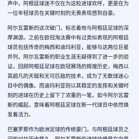
声中，阿根廷球迷不仅在为这粒进球欢呼，更是在为
一位年轻球员在关键时刻的无畏表现感到自豪。
阿尔瓦雷斯的这次破门，标志着他与阿根廷足球的深
厚渊源。之前在欧冠淘汰赛中有过类似表现的阿根廷
球员包括传奇的梅西和迪玛利亚，能够与这两位巨星
并列，阿尔瓦雷斯的职业生涯无疑得到了进一步的验
证。回顾阿根廷足球在欧冠赛场的辉煌历史，梅西以
其超凡的天赋和无可匹敌的技术，成为了无数球迷心
目中的偶像。而迪玛利亚则以其稳定的发挥和关键时
刻的进球在历史上留下了浓重的一笔，如今阿尔瓦雷
斯的崛起，意味着阿根廷足球在新一代球员中依然焕
发着活力。
巴塞罗那作为欧洲足球的传统豪门，与阿根廷球员之