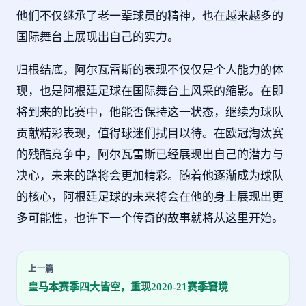
他们不仅继承了老一辈球员的精神，也在越来越多的
国际舞台上展现出自己的实力。
归根结底，阿尔瓦雷斯的表现不仅仅是个人能力的体
现，也是阿根廷足球在国际舞台上风采的缩影。在即
将到来的比赛中，他能否保持这一状态，继续为球队
贡献精彩表现，值得球迷们拭目以待。在欧冠淘汰赛
的残酷竞争中，阿尔瓦雷斯已经展现出自己的潜力与
决心，未来的路将会更加精彩。随着他逐渐成为球队
的核心，阿根廷足球的未来将会在他的身上展现出更
多可能性，也许下一个传奇的故事就将从这里开始。
上一篇
皇马本赛季四大皆空，重现2020-21赛季窘境