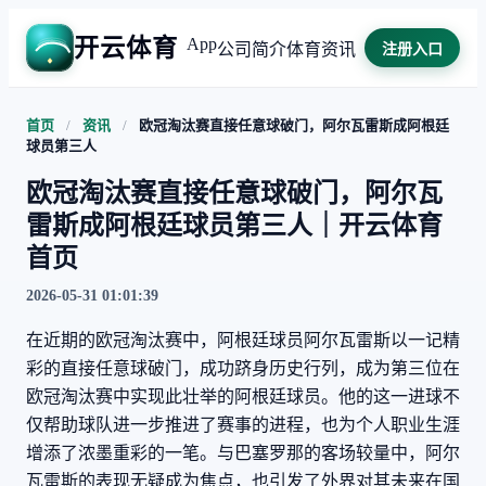
开云体育
App
公司简介
体育资讯
注册入口
首页
/
资讯
/
欧冠淘汰赛直接任意球破门，阿尔瓦雷斯成阿根廷
球员第三人
欧冠淘汰赛直接任意球破门，阿尔瓦
雷斯成阿根廷球员第三人｜开云体育
首页
2026-05-31 01:01:39
在近期的欧冠淘汰赛中，阿根廷球员阿尔瓦雷斯以一记精
彩的直接任意球破门，成功跻身历史行列，成为第三位在
欧冠淘汰赛中实现此壮举的阿根廷球员。他的这一进球不
仅帮助球队进一步推进了赛事的进程，也为个人职业生涯
增添了浓墨重彩的一笔。与巴塞罗那的客场较量中，阿尔
瓦雷斯的表现无疑成为焦点，也引发了外界对其未来在国