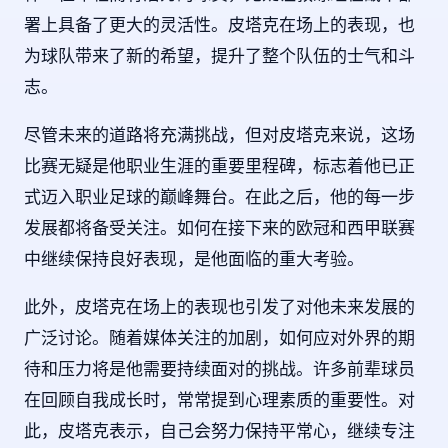
署上具备了更大的灵活性。皮塔克在场上的表现，也
为球队带来了新的希望，提升了整个队伍的士气和斗
志。
尽管未来的道路将充满挑战，但对皮塔克来说，这场
比赛无疑是他职业生涯的重要里程碑，标志着他已正
式迈入职业足球的巅峰舞台。在此之后，他的每一步
发展都将备受关注。如何在接下来的欧冠和西甲联赛
中继续保持良好表现，是他面临的重大考验。
此外，皮塔克在场上的表现也引发了对他未来发展的
广泛讨论。随着媒体关注的加剧，如何应对外界的期
待和压力将是他需要持续面对的挑战。许多前辈球员
在回顾自我成长时，常常提到心理素质的重要性。对
此，皮塔克表示，自己会努力保持平常心，继续专注