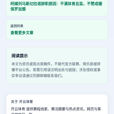
阿媒列马斯切拉诺辞职原因：不满体育总监，不赞成德
保罗加盟
返回列表
查看更多文章
阅读提示
本文为资讯或观点类稿件，不替代官方联赛、俱乐部或转
播平台公告。若需引用请注明出处与链接；涉及侵权或事
实争议请通过页脚邮箱联系我们。
关于 开云体育
开云体育 提供赛程线索、赛况摘要与热点资讯，网页与客