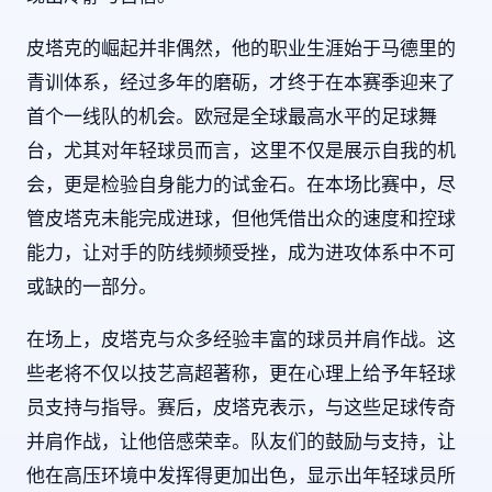
皮塔克的崛起并非偶然，他的职业生涯始于马德里的
青训体系，经过多年的磨砺，才终于在本赛季迎来了
首个一线队的机会。欧冠是全球最高水平的足球舞
台，尤其对年轻球员而言，这里不仅是展示自我的机
会，更是检验自身能力的试金石。在本场比赛中，尽
管皮塔克未能完成进球，但他凭借出众的速度和控球
能力，让对手的防线频频受挫，成为进攻体系中不可
或缺的一部分。
在场上，皮塔克与众多经验丰富的球员并肩作战。这
些老将不仅以技艺高超著称，更在心理上给予年轻球
员支持与指导。赛后，皮塔克表示，与这些足球传奇
并肩作战，让他倍感荣幸。队友们的鼓励与支持，让
他在高压环境中发挥得更加出色，显示出年轻球员所