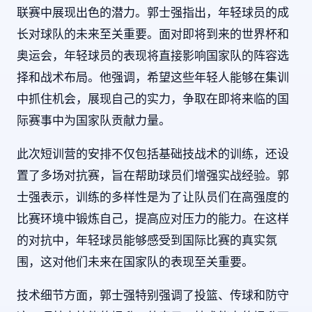
联赛中展现出色的潜力。郭士强指出，年轻球员的成
长对球队的未来至关重要。面对即将到来的世界杯和
奥运会，年轻球员的表现将直接影响国家队的阵容选
择和战术布局。他强调，希望这些年轻人能够在集训
中抓住机会，展现自己的实力，争取在即将来临的国
际赛事中为国家队贡献力量。
此次短训营的安排不仅包括基础技战术的训练，还设
置了多场对抗赛，旨在帮助球员们增强实战经验。郭
士强表示，训练的多样性是为了让队员们在高强度的
比赛环境中锻炼自己，提高应对压力的能力。在这样
的对抗中，年轻球员能够感受到国际比赛的真实氛
围，这对他们未来在国家队的表现至关重要。
技术细节方面，郭士强特别强调了投篮、传球和防守