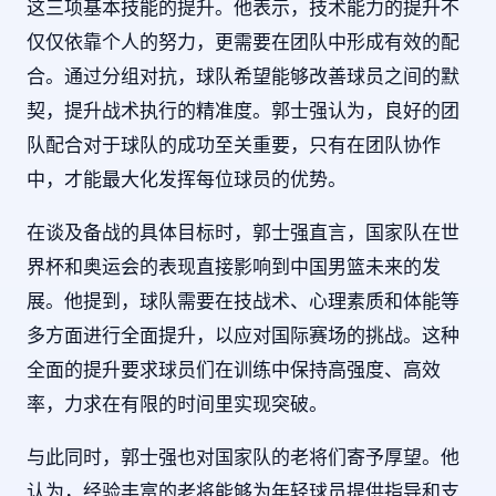
这三项基本技能的提升。他表示，技术能力的提升不
仅仅依靠个人的努力，更需要在团队中形成有效的配
合。通过分组对抗，球队希望能够改善球员之间的默
契，提升战术执行的精准度。郭士强认为，良好的团
队配合对于球队的成功至关重要，只有在团队协作
中，才能最大化发挥每位球员的优势。
在谈及备战的具体目标时，郭士强直言，国家队在世
界杯和奥运会的表现直接影响到中国男篮未来的发
展。他提到，球队需要在技战术、心理素质和体能等
多方面进行全面提升，以应对国际赛场的挑战。这种
全面的提升要求球员们在训练中保持高强度、高效
率，力求在有限的时间里实现突破。
与此同时，郭士强也对国家队的老将们寄予厚望。他
认为，经验丰富的老将能够为年轻球员提供指导和支