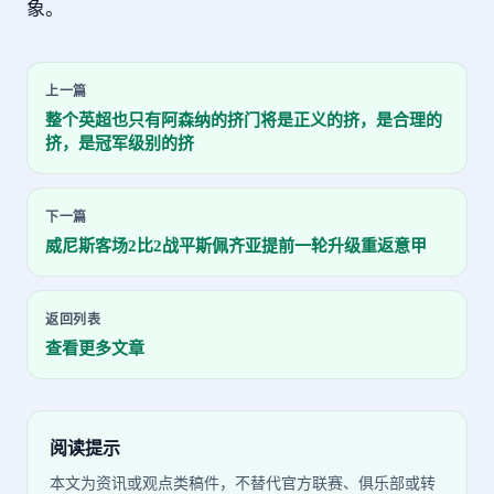
象。
上一篇
整个英超也只有阿森纳的挤门将是正义的挤，是合理的
挤，是冠军级别的挤
下一篇
威尼斯客场2比2战平斯佩齐亚提前一轮升级重返意甲
返回列表
查看更多文章
阅读提示
本文为资讯或观点类稿件，不替代官方联赛、俱乐部或转