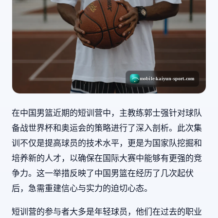
mobile-kaiyun-sport.com
在中国男篮近期的短训营中，主教练郭士强针对球队
备战世界杯和奥运会的策略进行了深入剖析。此次集
训不仅是提高球员的技术水平，更是为国家队挖掘和
培养新的人才，以确保在国际大赛中能够有更强的竞
争力。这一举措反映了中国男篮在经历了几次起伏
后，急需重建信心与实力的迫切心态。
短训营的参与者大多是年轻球员，他们在过去的职业