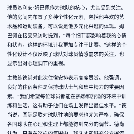
球员基利安·姆巴佩作为球队的核心，尤其受到关注。
他的房间内布置了多种个性化元素，包括他喜欢的艺
术品和运动装备，可以说是他多元化兴趣的体现。姆
巴佩在接受采访时提到，“每个细节都影响着我的心情
和状态，这样的环境让我更加专注于比赛。”这样的个
性化设计不仅反映了球队对球员情感需求的关注，也
显示出对心理调节的重视。
主教练德尚对此次住宿安排表示高度赞赏。他强调，
良好的住宿条件是保持球队士气和集中精力的重要因
素。“我们希望每位球员都能在熟悉和舒适的环境中训
练和生活，这有助于他们在场上发挥出最佳水平。”德
尚说，国际足联对球队驻地的要求也尤为严格，确保
各国球队在心理和生理上都能得到充分的调节。德尚
认为，只有在这样的氛围中，球队才能够充分发挥潜