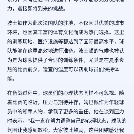
力，迎接即将到来的挑战。
波士顿作为此次法国队的驻地，不仅因其优美的城市
环境，也因其丰富的体育文化而成为热门选择。这里
的训练场地、医疗设施等都达到了国际最高水平，球
队能够在这里高效地进行准备。波士顿的气候也被认
为是为球队提供了合适的训练条件，尤其是在夏季炎
热的比赛前夕，适宜的温度可以帮助球员们保持体
能。
在备战过程中，球员们的心理状态同样不可忽视。随
着比赛的临近，压力与期待并存，姆巴佩作为年轻球
员中的领军人物，承载了更多的重任。他在谈到压力
时表示，“我一直在努力调整自己的心理状态，球队的
氛围让我感到放松，大家彼此鼓励，这种团结感让我