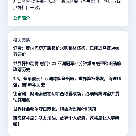
开云体育 提供赛程线索、赛况摘要与热点资讯，网页与客
户端栏目一致。
公司简介 →
相关阅读
记者：费内巴切开新报价求购格林伍德，已接近马赛5000
万要价
世界杯神剧情 射门7-25 亚洲冠军94分钟爆冷绝平欧洲劲旅
改写历史
3-5，全军覆没！亚洲球队全出局，世界第26爆发，首进16
强，创105年历史
德塞利：阿隆索想在切尔西取得成功，必须精简阵容并贯
彻其理念
世界杯金靴争夺白热化，梅西姆巴佩6球领跑
凯恩替补席为队友加油：放弃个人纪录，这格局让人更唏
嘘！