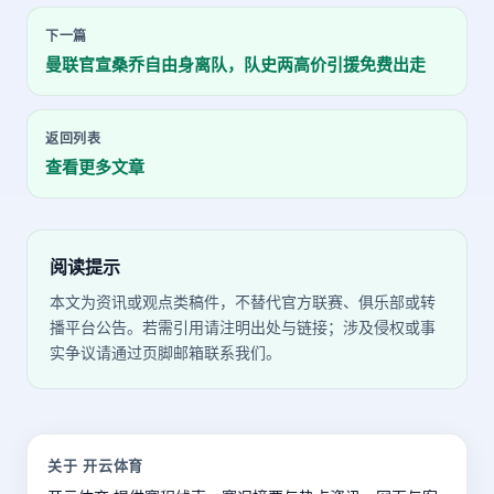
下一篇
曼联官宣桑乔自由身离队，队史两高价引援免费出走
返回列表
查看更多文章
阅读提示
本文为资讯或观点类稿件，不替代官方联赛、俱乐部或转
播平台公告。若需引用请注明出处与链接；涉及侵权或事
实争议请通过页脚邮箱联系我们。
关于 开云体育