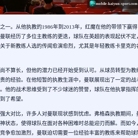
mobile-kaiyun-sport.com
一。从他执教的1986年到2013年，红魔在他的带领下赢得
曼联经历了多位主教练的更迭，球队在英超的表现起伏不定
关于新教练人选的传闻愈演愈烈，尤其是年轻教练卡里克的
尚不算长，但他的潜力已经开始受到认可。从球员转型为教
贵的经验。在他短暂的执教生涯中，曼联展现出了一定的战
。他的战术思维受到了不少球迷的赞誉，球队在他执掌指挥
到了希望。
强大对比，许多人对曼联现状感到忧虑。弗格森执教期间，
神状态，使得球队在面对各种困难时总能迎刃而解。而如今
竞争愈加激烈，曼联迫切需要一位经验丰富的教练来帮助球