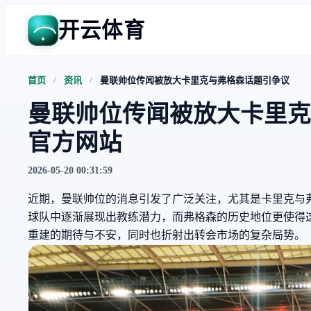
开云体育
首页
/
资讯
/
曼联帅位传闻被放大卡里克与弗格森话题引争议
曼联帅位传闻被放大卡里克
官方网站
2026-05-20 00:31:59
近期，曼联帅位的消息引发了广泛关注，尤其是卡里克与
球队中逐渐展现出教练潜力，而弗格森的历史地位更使得
重建的期待与不安，同时也折射出转会市场的复杂局势。