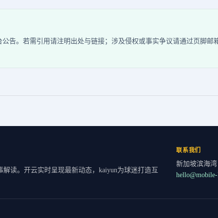
台公告。若需引用请注明出处与链接；涉及侵权或事实争议请通过页脚邮
联系我们
新加坡滨海湾 
事解读。开云实时呈现最新动态，kaiyun为球迷打造互
hello@mobile-