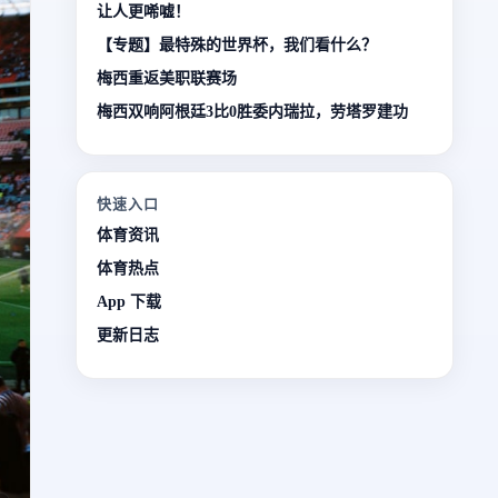
让人更唏嘘！
【专题】最特殊的世界杯，我们看什么？
梅西重返美职联赛场
梅西双响阿根廷3比0胜委内瑞拉，劳塔罗建功
快速入口
体育资讯
体育热点
App 下载
更新日志