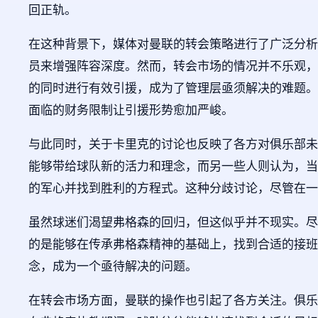
回正轨。
在这种背景下，媒体对曼联的转会策略进行了广泛分析
员来增强阵容深度。然而，转会市场的情况并不乐观，
的同时进行有效引援，成为了管理层亟须解决的难题。
面临的财务限制让引援形势愈加严峻。
与此同时，关于卡里克的讨论也反映了各方对俱乐部未
能够带给球队新的活力和理念，而另一些人则认为，当
的军心并找到胜利的方程式。这种分歧讨论，尽管在一
虽然球迷们渴望弗格森的回归，但这似乎并不现实。尽
的是能够在传承弗格森精神的基础上，找到合适的接班
念，成为一个亟待解决的问题。
在转会市场方面，曼联的操作也引起了各方关注。俱乐