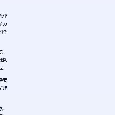
派球
争力
如今
表，
球队
忧。
需要
新理
素。