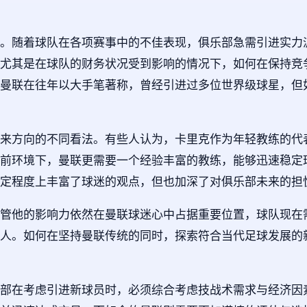
。随着球队在各项赛事中的不佳表现，俱乐部急需引进实力
尤其是在球队的财务状况受到影响的情况下，如何在保持竞
曼联在往年以大手笔著称，曾经引进过多位世界级球星，但
来方向的不同看法。有些人认为，卡里克作为年轻教练的代
前环境下，曼联更需要一个经验丰富的教练，能够迅速稳定
定程度上丰富了球迷的观点，但也加深了对俱乐部未来的担
管他的影响力依然在曼联球迷心中占据重要位置，球队现在
人。如何在坚持曼联传统的同时，探索符合当代足球发展的
部在考虑引进新球员时，必须综合考虑技战术需求与经济因