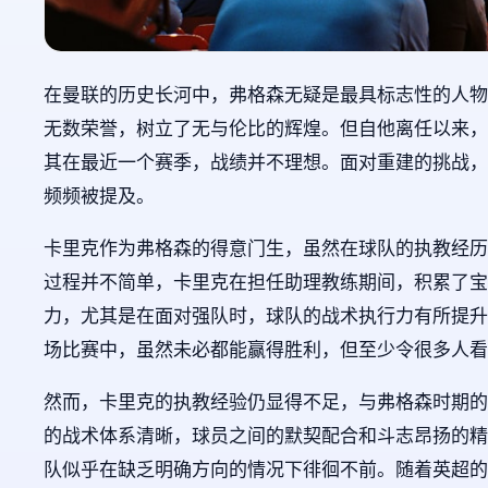
在曼联的历史长河中，弗格森无疑是最具标志性的人物之
无数荣誉，树立了无与伦比的辉煌。但自他离任以来，
其在最近一个赛季，战绩并不理想。面对重建的挑战，
频频被提及。
卡里克作为弗格森的得意门生，虽然在球队的执教经历
过程并不简单，卡里克在担任助理教练期间，积累了宝
力，尤其是在面对强队时，球队的战术执行力有所提升
场比赛中，虽然未必都能赢得胜利，但至少令很多人看
然而，卡里克的执教经验仍显得不足，与弗格森时期的
的战术体系清晰，球员之间的默契配合和斗志昂扬的精
队似乎在缺乏明确方向的情况下徘徊不前。随着英超的