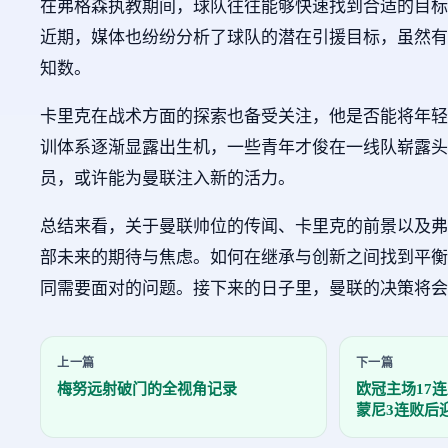
在弗格森执教期间，球队往往能够快速找到合适的目标
近期，媒体也纷纷分析了球队的潜在引援目标，虽然有
知数。
卡里克在战术方面的探索也备受关注，他是否能将年轻
训体系逐渐显露出生机，一些青年才俊在一线队崭露头
员，或许能为曼联注入新的活力。
总结来看，关于曼联帅位的传闻、卡里克的前景以及弗
部未来的期待与焦虑。如何在继承与创新之间找到平衡
同需要面对的问题。接下来的日子里，曼联的决策将会
上一篇
下一篇
梅努远射破门的全视角记录
欧冠主场17
蒙尼3连败后