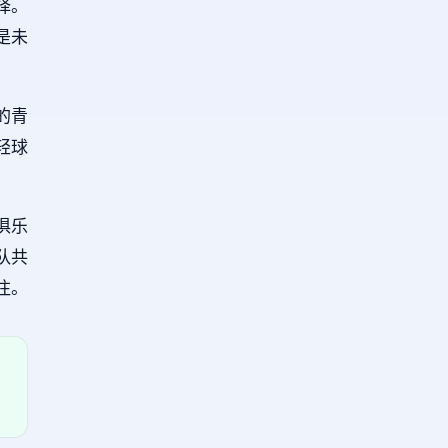
择。
是未
的青
轻球
俱乐
队共
注。