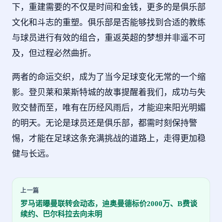
下，重建需要的不仅是时间和金钱，更多的是俱乐部
文化和斗志的重塑。俱乐部是否能够找到合适的教练
与球员进行有效的组合，重返英超的梦想并非遥不可
及，但过程必然曲折。
两者的命运交织，成为了当今足球变化无常的一个缩
影。登贝莱和莱斯特城的故事提醒着我们，成功与失
败交替而至，唯有在历经风雨后，才能迎来阳光明媚
的明天。无论是球员还是俱乐部，都需时刻保持警
惕，才能在足球这条充满挑战的道路上，走得更加稳
健与长远。
上一篇
罗马诺曝曼联转会动态，迪奥曼德标价2000万、B费谈
续约、巴尔科拉去向未明