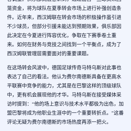
笼资金，将为球队在夏季转会市场上进行补强创造条
件。近年来，西汉姆联在转会市场的积极操作虽引进
不少球员，但部分引援未能达到预期效果，俱乐部因
此决定在今夏进行阵容优化，争取在下赛季卷土重
来。如何在财务与竞技之间找到一个平衡点，成为了
西汉姆联管理层需要面对的重要课题。
在这场转会风波中，德国足球传奇马特乌斯对此事也
表达了自己的看法。他认为费尔南德斯具备在更高水
平联赛中竞争的能力，尤其是在巴黎这样的顶级球队
中，更有机会展现他的才华。马特乌斯在接受媒体采
访时提到：“他的场上意识与技术水平都极为出色，加
盟巴黎将成为他职业生涯中的一个重要转折点。”这番
评论无疑为费尔南德斯的市场热度再添一把火。