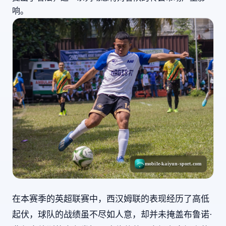
响。
mobile-kaiyun-sport.com
在本赛季的英超联赛中，西汉姆联的表现经历了高低
起伏，球队的战绩虽不尽如人意，却并未掩盖布鲁诺·