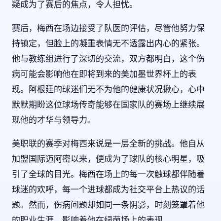
疑成为了赛后的焦点，令人担忧。
赛后，梅西在场边接受了队医的评估，尽管他努力保
持镇定，但脸上的凝重表情无不透露出内心的紧张。
他与教练组进行了深切的交流，双方都明白，这个伤
病可能会影响他在即将到来的美加墨世界杯上的表
现。阿根廷的球迷们无不为他的健康状况揪心，心中
默默期盼这位球场传奇能够在国家队的赛场上继续展
现他的才华与领导力。
美职联的赛季对梅西来说是一层全新的挑战。他自从
加盟国际迈阿密以来，便成为了球队的核心明星，吸
引了全球的目光。梅西在场上的每一次触球都伴随着
球迷的欢呼，每一个进球都成为社交平台上热议的话
题。然而，伤病问题却如同一条阴影，时刻笼罩着他
的职业生涯，影响着他在绿茵场上的表现。