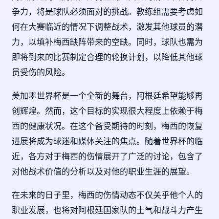
争力，将是球队必须面对的挑战。教练组需要考虑如
何在大赛临近的情况下调整战术，激发其他球员的潜
力，以填补梅西缺阵带来的空缺。同时，球队也需为
即将到来的比赛制定合理的轮换计划，以降低其他球
员受伤的风险。
美加墨世界杯是一个全新的舞台，阿根廷希望能够再
创辉煌。然而，这个目标的实现很大程度上依赖于梅
西的健康状况。在这个备受期待的时刻，梅西的恢复
进展将成为球迷和媒体关注的焦点。随着世界杯的临
近，各方对于梅西的伤情展开了广泛的讨论，包含了
对他战术价值的分析以及对他的职业生涯的展望。
在未来的日子里，梅西的伤情动态不仅关乎他个人的
职业发展，也将对阿根廷国家队的士气和战斗力产生