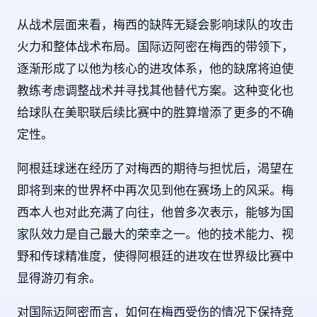
从战术层面来看，梅西的缺阵无疑会影响球队的攻击
火力和整体战术布局。国际迈阿密在梅西的带领下，
逐渐形成了以他为核心的进攻体系，他的缺席将迫使
教练考虑调整战术并寻找其他替代方案。这种变化也
给球队在美职联后续比赛中的胜算增添了更多的不确
定性。
阿根廷球迷在经历了对梅西的期待与担忧后，渴望在
即将到来的世界杯中再次见到他在赛场上的风采。梅
西本人也对此充满了向往，他曾多次表示，能够为国
家队效力是自己最大的荣幸之一。他的技术能力、视
野和传球精准度，使得阿根廷的进攻在世界级比赛中
显得游刃有余。
对国际迈阿密而言，如何在梅西受伤的情况下保持竞