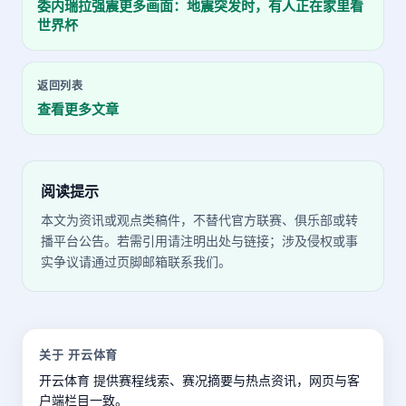
委内瑞拉强震更多画面：地震突发时，有人正在家里看
世界杯
返回列表
查看更多文章
阅读提示
本文为资讯或观点类稿件，不替代官方联赛、俱乐部或转
播平台公告。若需引用请注明出处与链接；涉及侵权或事
实争议请通过页脚邮箱联系我们。
关于 开云体育
开云体育 提供赛程线索、赛况摘要与热点资讯，网页与客
户端栏目一致。