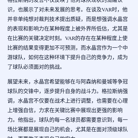
格拉斯纳的发言不仅反映了他对球队现状的清醒认
识，也展示了对未来发展的思考。在谈及VAR时，他
并非单纯想对裁判技术提出质疑，而是想强调水晶宫
的表现和影响力在某种程度上被外界所低估，尤其是
在比赛的关键决定时刻。VAR的存在在某种程度上使
比赛的结果变得更加不可预测，而水晶宫作为一个中
游球队，如何在这种环境下提升自己的竞争力，成为
了球队必须面对的挑战。
展望未来，水晶宫希望能够在与阿森纳和曼城等争冠
球队的交锋中，逐步提升自身的战斗力。格拉斯纳强
调，水晶宫不仅要在战术上进行调整，也需要在心理
上增强自信，力求在关键比赛中展现出更强的影响
力。他指出，球队的每一名球员都需要意识到，每一
场比赛都是展现自己的机会，尤其是在面对顶级球队