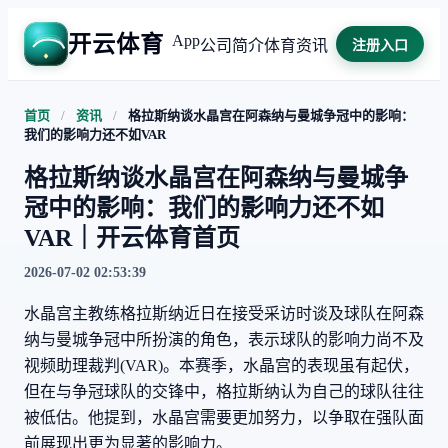
开云体育
App
公司简介
体育资讯
注册入口
首页
/
资讯
/
格拉斯纳谈水晶宫在阿森纳与曼城争冠中的影响：
我们的影响力还不如VAR
格拉斯纳谈水晶宫在阿森纳与曼城争
冠中的影响：我们的影响力还不如
VAR｜开云体育首页
2026-07-02 02:53:39
水晶宫主教练格拉斯纳近日在接受采访时谈及球队在阿森
纳与曼城争冠中所扮演的角色，表示球队的影响力尚不及
视频助理裁判(VAR)。本赛季，水晶宫的表现虽有起伏，
但在与争冠球队的交锋中，格拉斯纳认为自己的球队往往
被低估。他提到，水晶宫需要更加努力，以争取在强队面
前展现出更为显著的影响力。