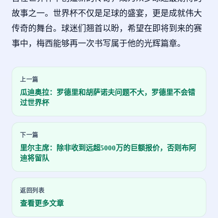
故事之一。世界杯不仅是足球的盛宴，更是成就伟大
传奇的舞台。球迷们翘首以盼，希望在即将到来的赛
事中，梅西能够再一次书写属于他的光辉篇章。
上一篇
瓜迪奥拉：罗德里和胡萨诺夫问题不大，罗德里不会错
过世界杯
下一篇
里尔主席：除非收到远超5000万的巨额报价，否则布阿
迪将留队
返回列表
查看更多文章