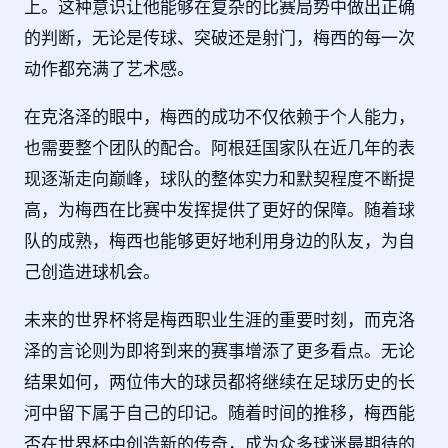
上。这种意识让他能够在复杂的比赛局势中做出正确
的判断，无论是传球、突破还是射门，梅西的每一次
动作都充满了艺术感。
在克洛泽的眼中，梅西的成功不仅依赖于个人能力，
也需要整个团队的配合。阿根廷国家队在近几年的表
现逐渐走向巅峰，球队的整体实力和默契程度不断提
高，为梅西在比赛中发挥提供了更好的保障。随着球
队的成熟，梅西也能够更好地利用身边的队友，为自
己创造进球机会。
未来的世界杯将是梅西职业生涯的重要时刻，而克洛
泽的言论则为即将到来的赛事增添了更多看点。无论
结果如何，两位伟大的球员都将继续在足球历史的长
河中留下属于自己的印记。随着时间的推移，梅西能
否在世界杯中创造新的传奇，成为众多球迷最期待的