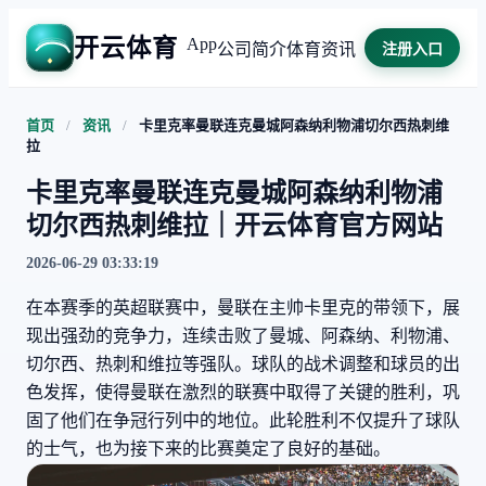
开云体育
App
公司简介
体育资讯
注册入口
首页
/
资讯
/
卡里克率曼联连克曼城阿森纳利物浦切尔西热刺维
拉
卡里克率曼联连克曼城阿森纳利物浦
切尔西热刺维拉｜开云体育官方网站
2026-06-29 03:33:19
在本赛季的英超联赛中，曼联在主帅卡里克的带领下，展
现出强劲的竞争力，连续击败了曼城、阿森纳、利物浦、
切尔西、热刺和维拉等强队。球队的战术调整和球员的出
色发挥，使得曼联在激烈的联赛中取得了关键的胜利，巩
固了他们在争冠行列中的地位。此轮胜利不仅提升了球队
的士气，也为接下来的比赛奠定了良好的基础。