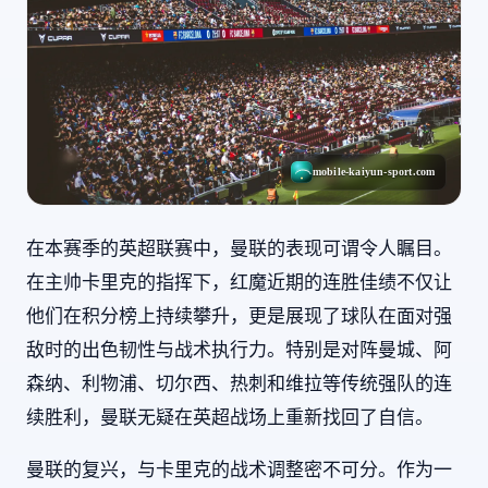
mobile-kaiyun-sport.com
在本赛季的英超联赛中，曼联的表现可谓令人瞩目。
在主帅卡里克的指挥下，红魔近期的连胜佳绩不仅让
他们在积分榜上持续攀升，更是展现了球队在面对强
敌时的出色韧性与战术执行力。特别是对阵曼城、阿
森纳、利物浦、切尔西、热刺和维拉等传统强队的连
续胜利，曼联无疑在英超战场上重新找回了自信。
曼联的复兴，与卡里克的战术调整密不可分。作为一