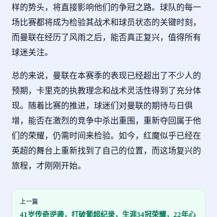
样的势头，将直接影响他们的争冠之路。球队的每一
场比赛都将成为检验其战术和球员状态的关键时刻，
而曼联在经历了风雨之后，能否真正复兴，值得所有
球迷关注。
总的来说，曼联在本赛季的表现已经超出了不少人的
预期，卡里克的执教理念和战术灵活性得到了充分体
现。随着比赛的推进，球迷们对曼联的期待与日俱
增，能否在激烈的竞争中杀出重围，重新夺回属于他
们的荣耀，仍需时间来检验。如今，红魔似乎已经在
英超的舞台上重新找到了自己的位置，而这场复兴的
旅程，才刚刚开始。
上一篇
41岁传奇逆袭，打破葡超纪录，生涯34冠荣耀，22年心