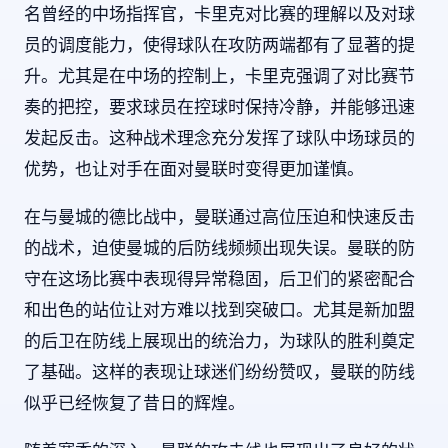
名曾经的中场指挥官，卡里克对比赛的理解以及对球
员的调度能力，使得球队在攻防两端都有了显著的提
升。尤其是在中场的控制上，卡里克强调了对比赛节
奏的把控，要求球员在控球时保持冷静，并能够迅速
发起反击。这种战术理念充分发挥了球队中场球员的
优势，也让对手在面对曼联时变得更加谨慎。
在与曼城的德比战中，曼联通过高位压迫和快速反击
的战术，迫使曼城的后防线频频出现失误。曼联的防
守在这场比赛中表现得异常稳固，后卫们的紧密配合
和出色的站位让对方难以找到突破口。尤其是新加盟
的后卫在防线上展现出的统治力，为球队的胜利奠定
了基础。这样的表现让球迷们纷纷赞叹，曼联的防线
似乎已经恢复了昔日的辉煌。