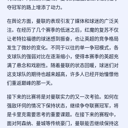
夺冠军的路上增添了动力。
在舆论方面，曼联的表现引发了媒体和球迷的广泛关
注。在经历了几个赛季的低迷之后，红魔的复苏不仅
让老特拉福德的球迷感到振奋，也让英超的竞争格局
发生了微妙的变化。不同于以往的单一争冠模式，各
支球队的强弱对比在逐渐缩小，使得本赛季的英超充
满了悬念和戏剧性。随着曼联的状态回暖，球迷们对
这支球队的期待也越来越高，许多人已经开始憧憬他
们重返巅峰的那一天。
接下来的比赛将是对曼联实力的又一次考验。如何在
强敌环伺的情况下保持状态，继续争夺联赛冠军，将
是卡里克需要思考的重要课题。在接下来的赛程中，
面对阿森纳、曼城等传统豪门，曼联能否继续保持这