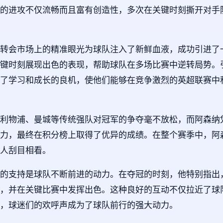
的进攻不仅流畅而且富有创造性，多次在关键时刻撕开对手
转会市场上的精准眼光为球队注入了新鲜血液，成功引进了
键时刻展现出色的表现，帮助球队在多场比赛中逆转局势。
了学习和成长的良机，使他们能够在竞争激烈的英超联赛中
利物浦、曼城等传统强队对冠军的争夺毫不放松，而阿森纳
力，最终在积分榜上取得了优异的成绩。在整个赛季中，阿
人刮目相看。
的支持是球队不断前进的动力。在夺冠的时刻，他特别指出
，并在关键比赛中发挥出色。这种良好的互动不仅拉近了球
，球迷们的欢呼声成为了球队前行的强大动力。