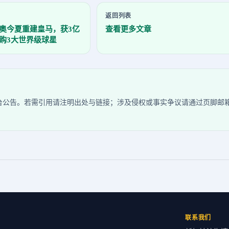
返回列表
奥今夏重建皇马，获3亿
查看更多文章
购3大世界级球星
台公告。若需引用请注明出处与链接；涉及侵权或事实争议请通过页脚邮
联系我们