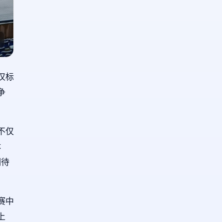
仅标
争
不仅
体
期待
赛中
上