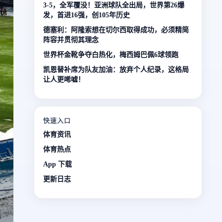
3-5，全军覆没！亚洲球队全出局，世界第26爆
发，首进16强，创105年历史
德塞利：阿隆索想在切尔西取得成功，必须精简
阵容并贯彻其理念
世界杯金靴争夺白热化，梅西姆巴佩6球领跑
凯恩替补席为队友加油：放弃个人纪录，这格局
让人更唏嘘！
快速入口
体育资讯
体育热点
App 下载
更新日志