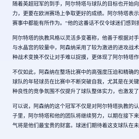
随着英超冠军的到手，阿尔特塔与球队的目标也开始向
力，更要在欧洲赛场上争取更好的成绩。阿尔特塔表示
赛事中都能有所作为。”他的这番话不仅令球迷们感到
阿尔特塔的执教风格以灵活多变著称，他善于根据对手
与水晶宫的较量中，阿森纳采用了较为激进的进攻战术
种战术变换不仅让对手难以捉摸，更体现了阿尔特塔作
不仅如此，阿森纳在整场比赛中的高强度压迫和精确的
球队的年轻球员在比赛中不断突破自我，尤其是在关键
种良性的竞争氛围不仅提升了球队整体实力，也激发了
可以说，阿森纳的这个冠军不仅是对阿尔特塔执教的认
子里，阿尔特塔和他的团队将继续努力，以期在接下来
气将是他们最宝贵的财富。球迷们期待着这支球队在未