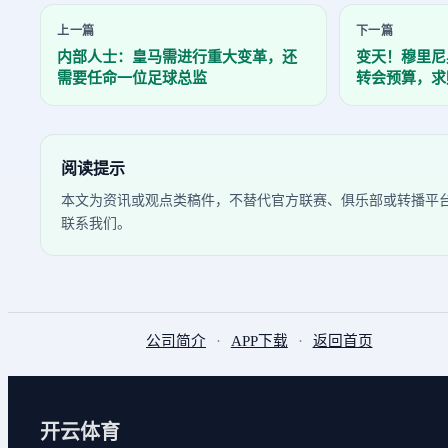
上一篇
下一篇
内部人士：皇马需进行重大变革，还
变天！穆里尼
需要任命一位足球总监
转会预算，求
阅读提示
本文为资讯或观点类稿件，不替代官方联赛、俱乐部或转播平
联系我们。
公司简介
·
APP下载
·
返回首页
开云体育