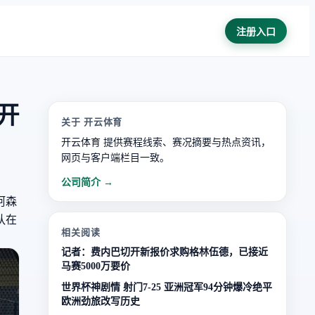
注册入口
开
关于 开云体育
开云体育 提供赛程线索、赛况摘要与热点资讯，
网页与客户端栏目一致。
公司简介 →
阿森
队在
相关阅读
记者：费内巴切开新报价求购格林伍德，已接近
马赛5000万要价
世界杯神剧情 射门7-25 亚洲冠军94分钟爆冷绝平
欧洲劲旅改写历史