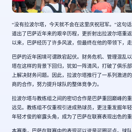
“没有拉波尔塔，今天就不会在这里庆祝冠军。”这句
道出了巴萨近年来的艰辛历程，更折射出拉波尔塔重返
以来，巴萨经历了许多风波，但最终在他的带领下，走
巴萨的近年困境可谓跌宕起伏。财务危机、管理混乱以
塔在这样的背景下回归，犹如一阵清风，打破了俱乐部
上解决财务问题。因此，拉波尔塔推行了一系列激进的
商的合作，努力提升球队的整体竞争力。
拉波尔塔与教练组之间的密切合作是巴萨重回巅峰的重
远见。教练组不仅重视引进成熟球员，更注重发掘年轻
年轻才俊的崭露头角，成为了巴萨在联赛表现出色的重
本赛季，巴萨在联赛中的表现可以说是可圈可点。球队