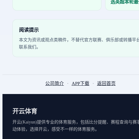
选英超本轮最
阅读提示
本文为资讯或观点类稿件，不替代官方联赛、俱乐部或转播平
联系我们。
公司简介
·
APP下载
·
返回首页
开云体育
开云(Kaiyun)提供专业的体育服务，包括比分提醒、赛程查询与赛
动体验，选择开云，感受不一样的体育服务。