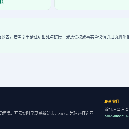
佳
台公告。若需引用请注明出处与链接；涉及侵权或事实争议请通过页脚邮
联系我们
新加坡滨海湾 
事解读。开云实时呈现最新动态，kaiyun为球迷打造互
hello@mobile-