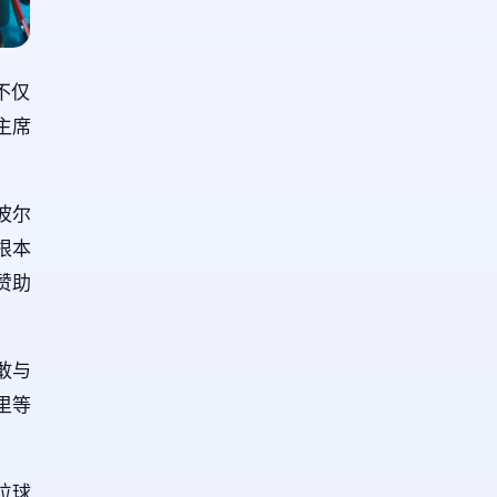
不仅
主席
波尔
根本
赞助
敢与
里等
位球