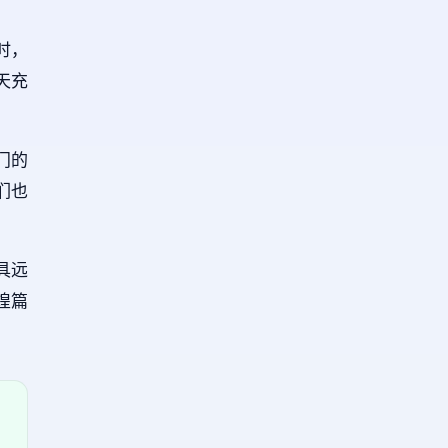
时，
天充
门的
们也
具远
煌篇