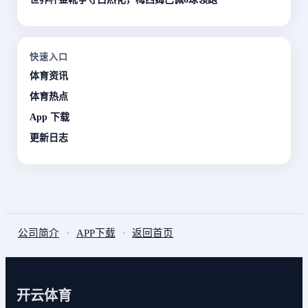
快速入口
体育资讯
体育热点
App 下载
更新日志
公司简介
·
APP下载
·
返回首页
开云体育