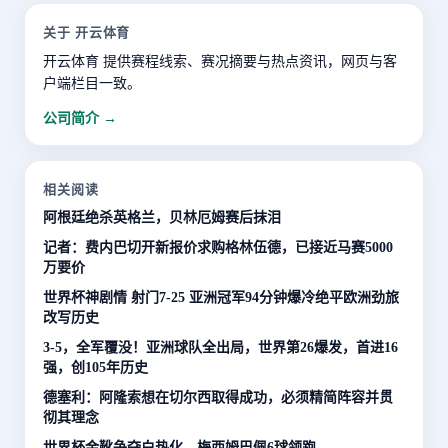
关于 开云体育
开云体育 提供赛程线索、赛况摘要与热点资讯，网页与客
户端栏目一致。
公司简介 →
相关阅读
阿根廷绝杀英格兰，贝林厄姆赛后抹泪
记者：费内巴切开新报价求购格林伍德，已接近马赛5000
万要价
世界杯神剧情 射门7-25 亚洲冠军94分钟爆冷绝平欧洲劲旅
改写历史
3-5，全军覆没！亚洲球队全出局，世界第26爆发，首进16
强，创105年历史
德塞利：阿隆索想在切尔西取得成功，必须精简阵容并贯
彻其理念
世界杯金靴争夺白热化，梅西姆巴佩6球领跑