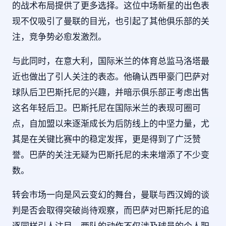
的战术布局提供了更多选择。这位中场新星的出色表
现不仅吸引了曼联的目光，也引起了其他俱乐部的关
注，竞争势必愈发激烈。
与此同时，在意大利，国际米兰的体育总监马洛塔最
近也做出了引人关注的表态。他确认西甲豪门巴萨对
球队后卫巴斯托尼的兴趣，并暗示俱乐部正考虑出售
这名年轻后卫。巴斯托尼在国际米兰的表现可圈可
点，自加盟以来逐渐成长为后防线上的中坚力量，尤
其是在关键比赛中的稳定发挥，更是得到了广泛赞
誉。巴萨的关注无疑为巴斯托尼的未来增添了不少变
数。
转会市场一向是风云变幻的舞台，曼联与西汉姆的谈
判是否会取得突破尚待观察，而巴萨对巴斯托尼的追