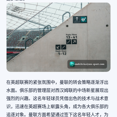
mobile-kaiyun-sport.com
在英超联赛的紧张氛围中，曼联的转会策略逐渐浮出
水面。俱乐部的管理层对西汉姆联的中场新星展现出
强烈的兴趣。这名年轻球员凭借出色的技术与战术意
识，迅速在英超赛场上崭露头角，成为各大俱乐部的
追逐对象。曼联方面希望通过签下这名年轻人才，为