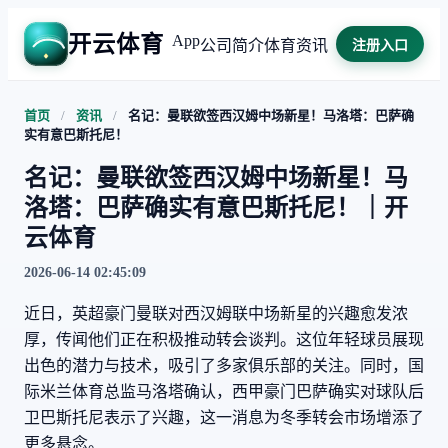
开云体育
App
公司简介
体育资讯
注册入口
首页
/
资讯
/
名记：曼联欲签西汉姆中场新星！马洛塔：巴萨确
实有意巴斯托尼！
名记：曼联欲签西汉姆中场新星！马
洛塔：巴萨确实有意巴斯托尼！｜开
云体育
2026-06-14 02:45:09
近日，英超豪门曼联对西汉姆联中场新星的兴趣愈发浓
厚，传闻他们正在积极推动转会谈判。这位年轻球员展现
出色的潜力与技术，吸引了多家俱乐部的关注。同时，国
际米兰体育总监马洛塔确认，西甲豪门巴萨确实对球队后
卫巴斯托尼表示了兴趣，这一消息为冬季转会市场增添了
更多悬念。