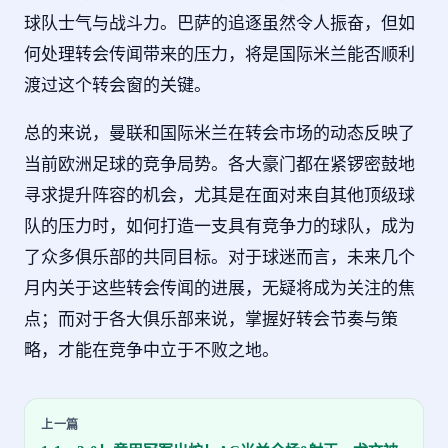
球队士气与战斗力。巴萨的追逐虽然令人振奋，但如
何处理转会传闻带来的压力，将是国际米兰能否顺利
渡过这个转会窗的关键。
总的来说，曼联和国际米兰在转会市场的动态反映了
当前欧洲足球的竞争局势。各大豪门都在紧锣密鼓地
寻求提升阵容的机会，尤其是在面对来自其他顶级球
队的压力时，如何打造一支具有竞争力的球队，成为
了众多俱乐部的共同目标。对于球迷而言，未来几个
月内关于这些转会传闻的进展，无疑将成为关注的焦
点；而对于各大俱乐部来说，掌握好转会节奏与策
略，才能在竞争中立于不败之地。
上一篇