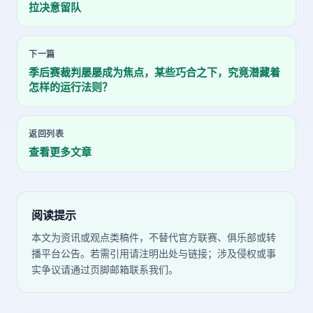
拉决意留队
下一篇
季后赛裁判屡屡成为焦点，某些巧合之下，究竟潜藏着
怎样的运行法则？
返回列表
查看更多文章
阅读提示
本文为资讯或观点类稿件，不替代官方联赛、俱乐部或转
播平台公告。若需引用请注明出处与链接；涉及侵权或事
实争议请通过页脚邮箱联系我们。