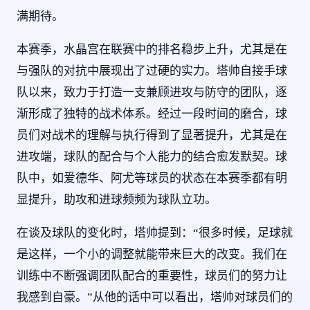
满期待。
本赛季，水晶宫在联赛中的排名稳步上升，尤其是在
与强队的对抗中展现出了过硬的实力。塔帅自接手球
队以来，致力于打造一支兼顾进攻与防守的团队，逐
渐形成了独特的战术体系。经过一段时间的磨合，球
员们对战术的理解与执行得到了显著提升，尤其是在
进攻端，球队的配合与个人能力的结合愈发默契。球
队中，如爱德华、阿尤等球员的状态在本赛季都有明
显提升，助攻和进球频频为球队立功。
在谈及球队的变化时，塔帅提到：“很多时候，足球就
是这样，一个小的调整就能带来巨大的改变。我们在
训练中不断强调团队配合的重要性，球员们的努力让
我感到自豪。”从他的话中可以看出，塔帅对球员们的