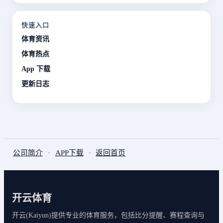
快速入口
体育资讯
体育热点
App 下载
更新日志
公司简介
·
APP下载
·
返回首页
开云体育
开云(Kaiyun)提供专业的体育服务，包括比分提醒、赛程查询与