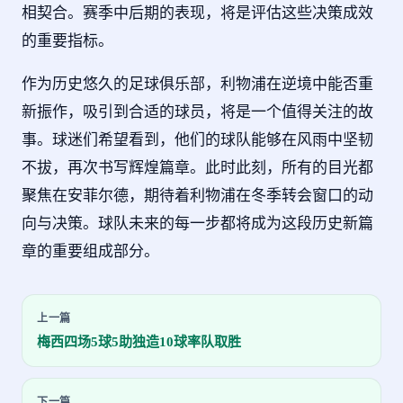
相契合。赛季中后期的表现，将是评估这些决策成效
的重要指标。
作为历史悠久的足球俱乐部，利物浦在逆境中能否重
新振作，吸引到合适的球员，将是一个值得关注的故
事。球迷们希望看到，他们的球队能够在风雨中坚韧
不拔，再次书写辉煌篇章。此时此刻，所有的目光都
聚焦在安菲尔德，期待着利物浦在冬季转会窗口的动
向与决策。球队未来的每一步都将成为这段历史新篇
章的重要组成部分。
上一篇
梅西四场5球5助独造10球率队取胜
下一篇