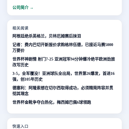
公司简介 →
相关阅读
阿根廷绝杀英格兰，贝林厄姆赛后抹泪
记者：费内巴切开新报价求购格林伍德，已接近马赛5000
万要价
世界杯神剧情 射门7-25 亚洲冠军94分钟爆冷绝平欧洲劲旅
改写历史
3-5，全军覆没！亚洲球队全出局，世界第26爆发，首进16
强，创105年历史
德塞利：阿隆索想在切尔西取得成功，必须精简阵容并贯
彻其理念
世界杯金靴争夺白热化，梅西姆巴佩6球领跑
快速入口