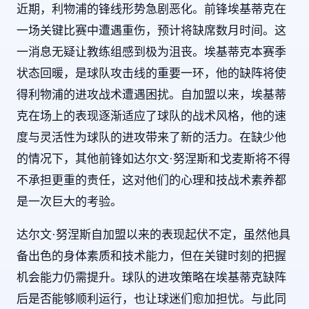
近期，利物浦的锋线形势急剧恶化。前锋埃基蒂克在
一场关键比赛中遭遇重伤，预计将缺席数月时间。这
一消息无疑让教练组感到极为沮丧。埃基蒂克本赛季
状态回暖，是球队攻击线的重要一环，他的缺阵将使
得利物浦的进攻战术遭遇困扰。自加盟以来，埃基蒂
克在场上的表现逐渐适应了球队的战术风格，他的速
度与灵活性为球队的进攻带来了新的活力。在缺少他
的情况下，其他前锋如达尔文·努涅斯和戈麦斯将不得
不承担更重的责任，这对他们的心理和技战术素养都
是一次巨大的考验。
达尔文·努涅斯自加盟以来的表现起伏不定，虽然他具
备出色的身体素质和技术能力，但在关键时刻的把握
机会能力仍需提升。球队的进攻策略在埃基蒂克缺阵
后是否能够顺利运行，也让球迷们愈加担忧。与此同