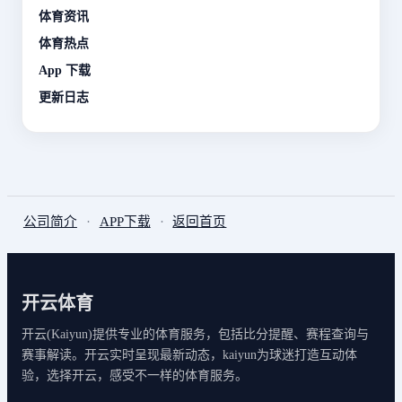
体育资讯
体育热点
App 下载
更新日志
公司简介
·
APP下载
·
返回首页
开云体育
开云(Kaiyun)提供专业的体育服务，包括比分提醒、赛程查询与
赛事解读。开云实时呈现最新动态，kaiyun为球迷打造互动体
验，选择开云，感受不一样的体育服务。