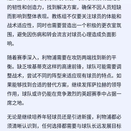
的韧性和创造力，找到解决方案，确保不因人员短缺
而影响到整体表现。教练组不仅要关注球员的体能和
战术适应性，同时也需要营造出一个积极的更衣室氛
围，避免因伤病和转会流言对球员心理造成负面影
响。
随着赛季深入，利物浦需要在攻防两端找到新的平
衡。缺乏埃基蒂克这样的高速前锋，球队可能需要调
整战术，尝试不同的阵型来适应现有球员的特点。如
果能够找到合适的替代方案，继续发挥萨拉赫的领导
作用，球队或许仍能在竞争激烈的英超赛季中占据一
席之地。
无论是继续培养年轻球员还是引进新援，利物浦都必
须清晰认识到，任何选择都需要与球队长远发展目标