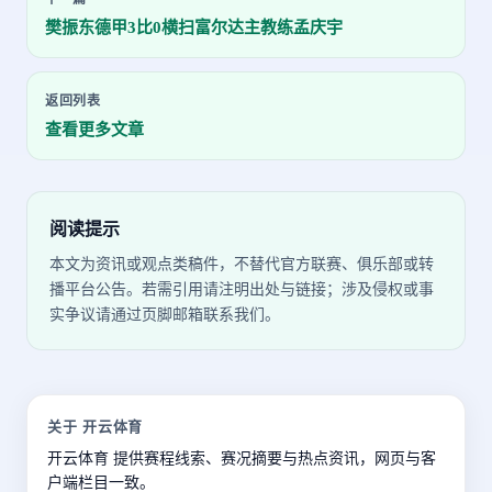
樊振东德甲3比0横扫富尔达主教练孟庆宇
返回列表
查看更多文章
阅读提示
本文为资讯或观点类稿件，不替代官方联赛、俱乐部或转
播平台公告。若需引用请注明出处与链接；涉及侵权或事
实争议请通过页脚邮箱联系我们。
关于 开云体育
开云体育 提供赛程线索、赛况摘要与热点资讯，网页与客
户端栏目一致。