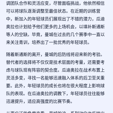
调团队合作和灵活应变，尽管面临挑战，他依然相信
可以将球队逐渐调整至最佳状态。在近期的训练营
中，新加入的年轻球员们展现出了不错的潜力，瓜迪
奥拉也计划给予他们更多的上场机会，以填补斯通斯
等人的空缺。毕竟，曼城在过去的几个赛季中一直以
来关注青训，培养出了一批优秀的年轻球员。
随着斯通斯的离开，曼城的后防线将迎来新的考验。
替代者的选择将不仅仅是技术层面的考量，还需要考
虑与球队现有阵容的契合度。瓜迪奥拉在战术布置上
灵活多变，寻找一名能够迅速融入体系的后卫至关重
要。此外，年轻球员的成长也将在很大程度上影响球
队的表现。在瓜迪奥拉的调教下，年轻球员往往能够
迅速提升，适应高强度的比赛节奏。