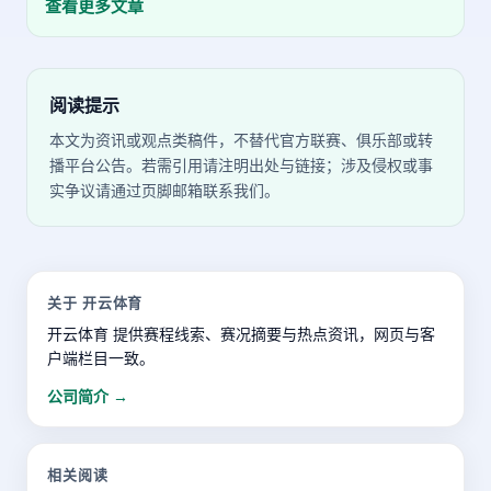
查看更多文章
阅读提示
本文为资讯或观点类稿件，不替代官方联赛、俱乐部或转
播平台公告。若需引用请注明出处与链接；涉及侵权或事
实争议请通过页脚邮箱联系我们。
关于 开云体育
开云体育 提供赛程线索、赛况摘要与热点资讯，网页与客
户端栏目一致。
公司简介 →
相关阅读