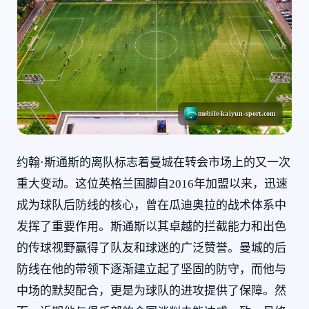
mobile-kaiyun-sport.com
约翰·斯通斯的离队标志着曼城在转会市场上的又一次
重大变动。这位英格兰国脚自2016年加盟以来，迅速
成为球队后防线的核心，曾在瓜迪奥拉的战术体系中
发挥了重要作用。斯通斯以其卓越的拦截能力和出色
的传球视野赢得了队友和球迷的广泛赞誉。曼城的后
防线在他的带领下逐渐建立起了坚固的防守，而他与
中场的默契配合，更是为球队的进攻提供了保障。然