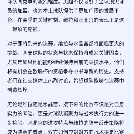
球队间竞争的激烈程度。英超不仅吸引了全球顶尖球
员的加盟，也为本土球队提供了更加广阔的发展平
台。在赛季的关键时刻，维拉和水晶宫的表现正是这
一现象的缩影。
对于即将到来的决赛，维拉与水晶宫都将面临更大的
挑战。两支球队的状态与状态保持将成为关键因素，
尤其是如果他们能够继续保持目前的竞技水平，他们
将有机会在欧联杯的资格争夺中书写新的历史。支持
者们在社交媒体上热烈讨论，希望球队能够在决赛中
创造辉煌。
无论是维拉还是水晶宫，接下来的比赛不仅是对自身
实力的考验，更是对球队凝聚力与战术执行力的进一
步检验。水晶宫的进攻特点与维拉的防守反击策略将
成为决赛的看点，双方如何应对对方的战术将是比赛