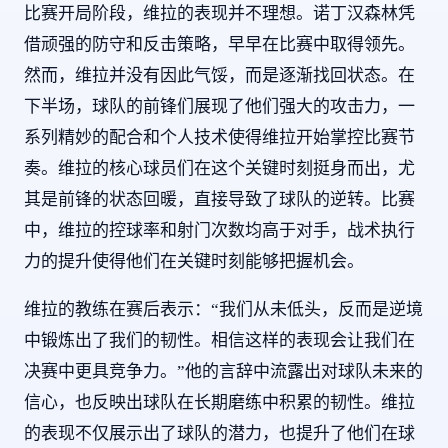
比赛开局阶段，维拉的表现并不理想。诺丁汉森林凭
借顽强的防守和反击策略，早早在比赛中取得领先。
然而，维拉并没有因此气馁，而是逐渐找回状态。在
下半场，球队的前锋们展现了他们强大的攻击力，一
系列精妙的配合和个人技术使得维拉开始掌控比赛节
奏。维拉的核心球员们在这个关键时刻挺身而出，尤
其是前锋的状态回暖，直接导致了球队的逆转。比赛
中，维拉的控球率和射门次数均高于对手，战术执行
力的提升使得他们在关键时刻能够把握机会。
维拉的教练在赛后表示：“我们从未低头，反而是逆境
中锻炼出了我们的韧性。相信这样的表现会让我们在
决赛中更具竞争力。”他的言辞中流露出对球队未来的
信心，也反映出球队在长期磨练中积累的韧性。维拉
的表现不仅展示出了球队的潜力，也提升了他们在球