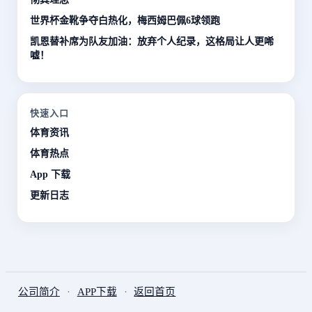
世界杯金靴争夺白热化，梅西姆巴佩6球领跑
凯恩替补席为队友加油：放弃个人纪录，这格局让人更唏
嘘！
快速入口
体育资讯
体育热点
App 下载
更新日志
公司简介
·
APP下载
·
返回首页