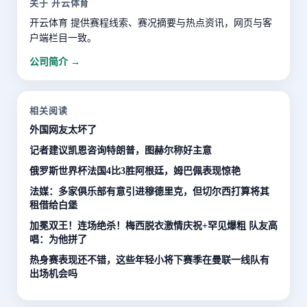
关于 开云体育
开云体育 提供赛程线索、赛况摘要与热点资讯，网页与客
户端栏目一致。
公司简介 →
相关阅读
外国网友太坏了
记者建议凯恩咨询特朗普，图赫尔称好主意
俄罗斯世界杯法国4比3胜阿根廷，姆巴佩表现惊艳
法媒：多家俱乐部有意引进穆德里克，但切尔西打算将其
租借给白堡
加冕双王！连场绝杀！梅西脱衣激情庆祝+罕见爆粗 队友高
唱：为他拼了
热身赛表现还不错，这些年轻小将下赛季在曼联一线队有
出场机会吗