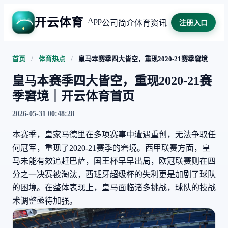
开云体育
App
公司简介
体育资讯
注册入口
首页
/
体育热点
/
皇马本赛季四大皆空，重现2020-21赛季窘境
皇马本赛季四大皆空，重现2020-21赛
季窘境｜开云体育首页
2026-05-31 00:48:28
本赛季，皇家马德里在多项赛事中遭遇重创，无法争取任
何冠军，重现了2020-21赛季的窘境。西甲联赛方面，皇
马未能有效追赶巴萨，国王杯早早出局，欧冠联赛则在四
分之一决赛被淘汰，西班牙超级杯的失利更是加剧了球队
的困境。在整体表现上，皇马面临诸多挑战，球队的技战
术调整亟待加强。