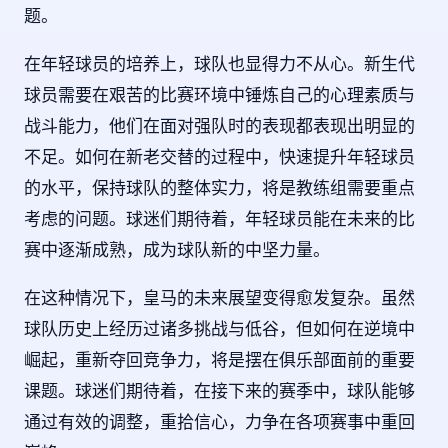
题。
在年轻球员的培养上，球队也显得力不从心。新生代
球员需要在艰苦的比赛环境中锤炼自己的心理素质与
战斗能力，他们在面对强队时的表现都表现出明显的
不足。如何在新老交替的过程中，快速提升年轻球员
的水平，保持球队的整体实力，将是教练组需要重点
考虑的问题。球迷们期待着，年轻球员能在未来的比
赛中逐渐成熟，成为球队新的中坚力量。
在这种情况下，皇马的未来展望变得愈发复杂。虽然
球队历史上经历过诸多挑战与低谷，但如何在逆境中
崛起，重新夺回竞争力，将是摆在俱乐部面前的重要
课题。球迷们期待着，在接下来的赛季中，球队能够
通过有效的调整，重拾信心，力争在各项赛事中重回