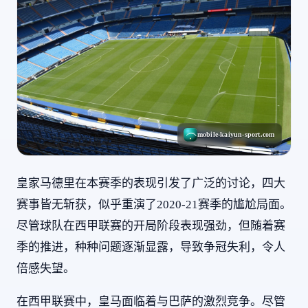
mobile-kaiyun-sport.com
皇家马德里在本赛季的表现引发了广泛的讨论，四大
赛事皆无斩获，似乎重演了2020-21赛季的尴尬局面。
尽管球队在西甲联赛的开局阶段表现强劲，但随着赛
季的推进，种种问题逐渐显露，导致争冠失利，令人
倍感失望。
在西甲联赛中，皇马面临着与巴萨的激烈竞争。尽管