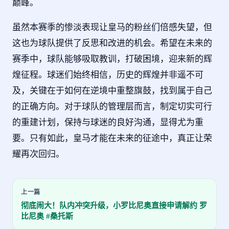
巅峰。
虽然本赛季的惨淡表现让皇马的粉丝们倍感失望，但
这也为球队提供了反思和改进的机会。希望在未来的
赛季中，球队能够吸取教训，打破困境，迎来新的辉
煌征程。球迷们始终相信，历史的辉煌并非遥不可
及，关键在于如何在逆境中重整旗鼓，找到属于自己
的正确方向。对于球队的管理层而言，制定切实可行
的重建计划，保持与球迷的良好沟通，显得尤为重
要。只有如此，皇马才能在未来的征途中，真正让荣
耀再次回归。
上一篇
彻底闹大！队内冲突升级，小罗比尼奥直接申请解约 罗
比尼奥 #桑托斯