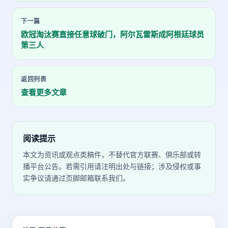
下一篇
欧冠淘汰赛直接任意球破门，阿尔瓦雷斯成阿根廷球员
第三人
返回列表
查看更多文章
阅读提示
本文为资讯或观点类稿件，不替代官方联赛、俱乐部或转
播平台公告。若需引用请注明出处与链接；涉及侵权或事
实争议请通过页脚邮箱联系我们。