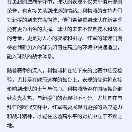
在英超的激烈争夺中，球队的表现不仅关乎俱乐部的
荣誉，也直接关系到球迷的情绪。利物浦的支持者们
对新援的到来充满期待，他们希望看到球队在新赛季
能有更为出色的发挥。球队的未来不仅是技术和战术
的考量，更是对人心的凝聚和引导。红军的球迷们期
待看到新加入的球员如何在高压的环境中快速适应，
融入球队的战术体系。
随着赛季的深入，利物浦将在接下来的比赛中接受检
验，尤其是在欧冠这样的舞台上，表现的优劣将直接
影响到球队的士气与信心。利物浦能否在国际舞台继
续发光发热，与新援们的表现密不可分。尤其是在与
拜仁的欧冠交锋中，红军需要展现出更强的适应能力
和战斗精神，才能在这场高水平的对抗中立于不败之
地。