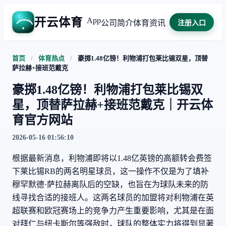
开云体育
App
公司简介
体育资讯
注册入口
首页
/
体育热点
/
豪掷1.48亿镑！利物浦打包莱比锡双星，顶替
萨拉赫+接班范戴克
豪掷1.48亿镑！利物浦打包莱比锡双
星，顶替萨拉赫+接班范戴克｜开云体
育官方网站
2026-05-16 01:56:10
根据最新消息，利物浦即将以1.48亿英镑的高额转会费签
下莱比锡RB的两名明星球员，这一操作不仅是为了填补
穆罕默德·萨拉赫离队后的空缺，也旨在为球队未来的防
线寻找合适的接班人。这两名球员的加盟将对利物浦在英
超联赛和欧冠赛场上的竞争力产生重要影响，尤其是在面
对拜仁与纽卡斯尔等强敌时，球队的整体实力将得到显著