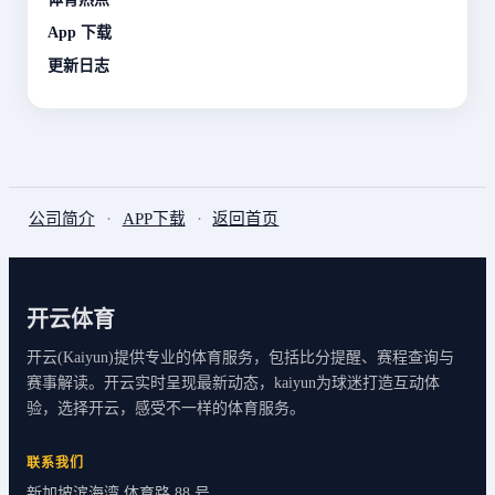
App 下载
更新日志
公司简介
·
APP下载
·
返回首页
开云体育
开云(Kaiyun)提供专业的体育服务，包括比分提醒、赛程查询与
赛事解读。开云实时呈现最新动态，kaiyun为球迷打造互动体
验，选择开云，感受不一样的体育服务。
联系我们
新加坡滨海湾 体育路 88 号