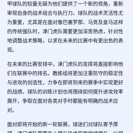
甲球队的较量无疑为他们提供了一个新的视角，重新
审视自身的战术组合与执行力。球队的战术灵活性尤
为重要，尤其是在面对像巴塞罗那、马竞及皇马这样
的传统强队时，津门虎队需要更加深思熟虑，针对性
地调整战术策略，以求在未来的比赛中有更出色的表
现。
在未来的比赛安排中，津门虎队的发挥将直接影响他
们在联赛中的排名。教练组将更加注重防守的稳定性
与进攻的创造性，力争在即将到来的赛季中实现更好
的战绩。球队的训练计划也将围绕如何提升进攻效率
展开，争取在面对各类对手时都能有明确的战术应
对。
面对即将开始的新一轮联赛，球迷们对球队寄予厚