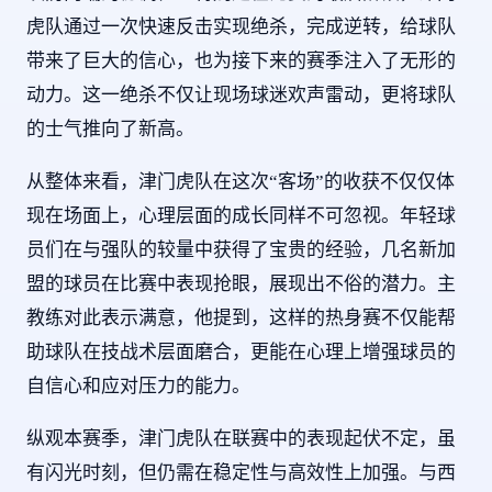
虎队通过一次快速反击实现绝杀，完成逆转，给球队
带来了巨大的信心，也为接下来的赛季注入了无形的
动力。这一绝杀不仅让现场球迷欢声雷动，更将球队
的士气推向了新高。
从整体来看，津门虎队在这次“客场”的收获不仅仅体
现在场面上，心理层面的成长同样不可忽视。年轻球
员们在与强队的较量中获得了宝贵的经验，几名新加
盟的球员在比赛中表现抢眼，展现出不俗的潜力。主
教练对此表示满意，他提到，这样的热身赛不仅能帮
助球队在技战术层面磨合，更能在心理上增强球员的
自信心和应对压力的能力。
纵观本赛季，津门虎队在联赛中的表现起伏不定，虽
有闪光时刻，但仍需在稳定性与高效性上加强。与西