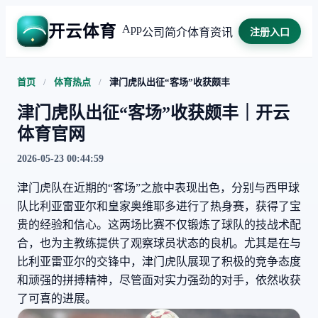
开云体育
App
公司简介
体育资讯
注册入口
首页
/
体育热点
/
津门虎队出征“客场”收获颇丰
津门虎队出征“客场”收获颇丰｜开云
体育官网
2026-05-23 00:44:59
津门虎队在近期的“客场”之旅中表现出色，分别与西甲球
队比利亚雷亚尔和皇家奥维耶多进行了热身赛，获得了宝
贵的经验和信心。这两场比赛不仅锻炼了球队的技战术配
合，也为主教练提供了观察球员状态的良机。尤其是在与
比利亚雷亚尔的交锋中，津门虎队展现了积极的竞争态度
和顽强的拼搏精神，尽管面对实力强劲的对手，依然收获
了可喜的进展。