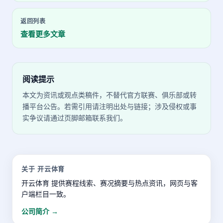
返回列表
查看更多文章
阅读提示
本文为资讯或观点类稿件，不替代官方联赛、俱乐部或转
播平台公告。若需引用请注明出处与链接；涉及侵权或事
实争议请通过页脚邮箱联系我们。
关于 开云体育
开云体育 提供赛程线索、赛况摘要与热点资讯，网页与客
户端栏目一致。
公司简介 →