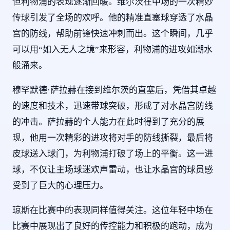
但利物浦的表现逐渐回暖。维尔茨在中场的一次精妙
传球引发了全场的欢呼。他的精准直塞球穿透了水晶
宫的防线，帮助前锋快速冲刺而出。这个瞬间，几乎
可以用“如入无人之境”来形容，利物浦的进攻如潮水
般涌来。
穆罕默德·萨拉赫在接到维尔茨的直塞后，凭借其卓越
的速度和技术，迅速带球突破，形成了对水晶宫防线
的冲击。萨拉赫的个人能力在此时得到了充分的展
现，他用一次精彩的进攻将对手的防线撕裂，最后将
皮球送入球门，为利物浦打破了场上的平衡。这一进
球，不仅让主场球迷欢声雷动，也让水晶宫的球员感
受到了巨大的心理压力。
琼斯在比赛中的表现同样值得关注。这位年轻中场在
比赛中展现出了良好的传控能力和积极的跑动，成为