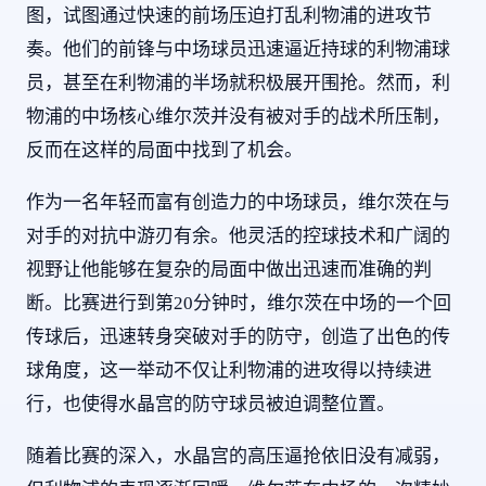
图，试图通过快速的前场压迫打乱利物浦的进攻节
奏。他们的前锋与中场球员迅速逼近持球的利物浦球
员，甚至在利物浦的半场就积极展开围抢。然而，利
物浦的中场核心维尔茨并没有被对手的战术所压制，
反而在这样的局面中找到了机会。
作为一名年轻而富有创造力的中场球员，维尔茨在与
对手的对抗中游刃有余。他灵活的控球技术和广阔的
视野让他能够在复杂的局面中做出迅速而准确的判
断。比赛进行到第20分钟时，维尔茨在中场的一个回
传球后，迅速转身突破对手的防守，创造了出色的传
球角度，这一举动不仅让利物浦的进攻得以持续进
行，也使得水晶宫的防守球员被迫调整位置。
随着比赛的深入，水晶宫的高压逼抢依旧没有减弱，