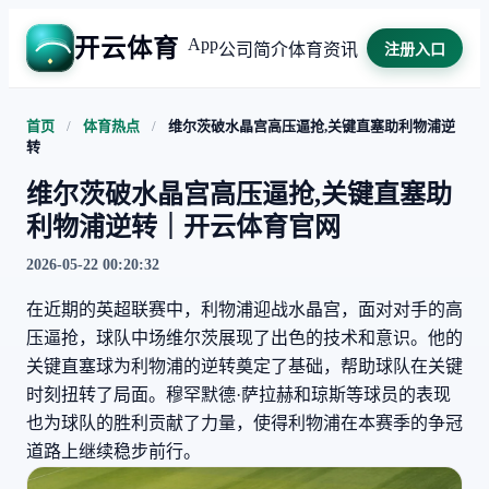
开云体育
App
公司简介
体育资讯
注册入口
首页
/
体育热点
/
维尔茨破水晶宫高压逼抢,关键直塞助利物浦逆
转
维尔茨破水晶宫高压逼抢,关键直塞助
利物浦逆转｜开云体育官网
2026-05-22 00:20:32
在近期的英超联赛中，利物浦迎战水晶宫，面对对手的高
压逼抢，球队中场维尔茨展现了出色的技术和意识。他的
关键直塞球为利物浦的逆转奠定了基础，帮助球队在关键
时刻扭转了局面。穆罕默德·萨拉赫和琼斯等球员的表现
也为球队的胜利贡献了力量，使得利物浦在本赛季的争冠
道路上继续稳步前行。