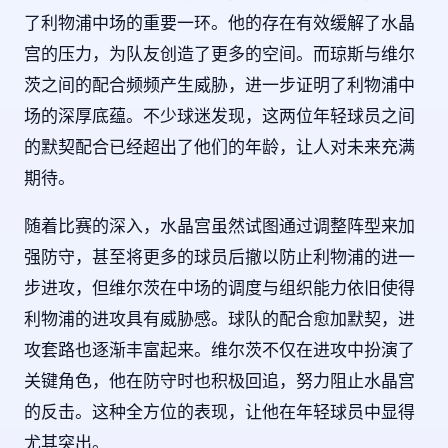
了利物浦中场的重要一环。他的存在有效缓解了水晶
宫的压力，为队友创造了更多的空间。而琼斯与维尔
茨之间的配合频频产生威胁，进一步证明了利物浦中
场的深厚底蕴。不少球迷发现，这两位年轻球员之间
的默契配合已经超出了他们的年龄，让人对未来充满
期待。
随着比赛的深入，水晶宫虽然试图通过调整阵型来加
强防守，甚至将更多的球员后撤以防止利物浦的进一
步进攻，但维尔茨在中场的调度与组织能力依旧使得
利物浦的进攻具有威胁感。球队的配合愈加默契，进
攻套路也逐渐丰富起来。维尔茨不仅在进攻中扮演了
关键角色，他在防守时也积极回追，努力阻止水晶宫
的反击。这种全方位的表现，让他在年轻球员中显得
尤其突出。