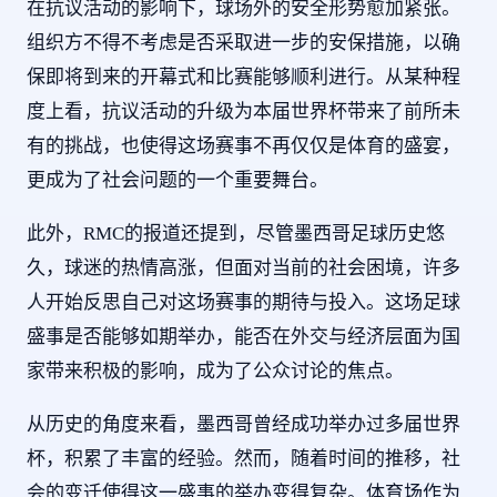
在抗议活动的影响下，球场外的安全形势愈加紧张。
组织方不得不考虑是否采取进一步的安保措施，以确
保即将到来的开幕式和比赛能够顺利进行。从某种程
度上看，抗议活动的升级为本届世界杯带来了前所未
有的挑战，也使得这场赛事不再仅仅是体育的盛宴，
更成为了社会问题的一个重要舞台。
此外，RMC的报道还提到，尽管墨西哥足球历史悠
久，球迷的热情高涨，但面对当前的社会困境，许多
人开始反思自己对这场赛事的期待与投入。这场足球
盛事是否能够如期举办，能否在外交与经济层面为国
家带来积极的影响，成为了公众讨论的焦点。
从历史的角度来看，墨西哥曾经成功举办过多届世界
杯，积累了丰富的经验。然而，随着时间的推移，社
会的变迁使得这一盛事的举办变得复杂。体育场作为