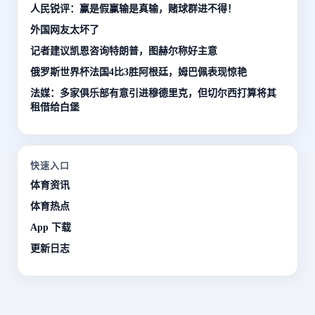
人民锐评：赢是假赢输是真输，赌球群进不得！
外国网友太坏了
记者建议凯恩咨询特朗普，图赫尔称好主意
俄罗斯世界杯法国4比3胜阿根廷，姆巴佩表现惊艳
法媒：多家俱乐部有意引进穆德里克，但切尔西打算将其
租借给白堡
快速入口
体育资讯
体育热点
App 下载
更新日志