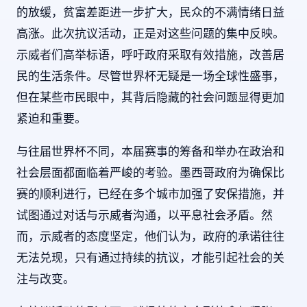
的放缓，贫富差距进一步扩大，民众的不满情绪日益
高涨。此次抗议活动，正是对这些问题的集中反映。
示威者们高举标语，呼吁政府采取有效措施，改善居
民的生活条件。尽管世界杯无疑是一场全球性盛事，
但在某些市民眼中，其背后隐藏的社会问题显得更加
紧迫和重要。
与往届世界杯不同，本届赛事的筹备和举办在政治和
社会层面都面临着严峻的考验。墨西哥政府为确保比
赛的顺利进行，已经在多个城市加强了安保措施，并
试图通过对话与示威者沟通，以平息社会矛盾。然
而，示威者的态度坚定，他们认为，政府的承诺往往
无法兑现，只有通过持续的抗议，才能引起社会的关
注与改变。