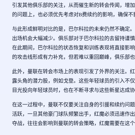
引发其他俱乐部的关注，从而催生新的转会传闻，增加
的问题上，也必须优先考虑对B费续约的影响，确保不
与此形成鲜明对比的是，巴尔科拉的未来仍然不确定。
出场机会大幅减少。俱乐部对于巴尔科拉的去留持谨慎
在此期间，巴尔科拉的状态恢复和训练表现将直接影响
的攻击线形成有力补充，但若难以重回巅峰，俱乐部也
此外，曼联在转会市场上的表现引发了外界的关注。红
露头角的潜力股，例如戈登。这些年轻球员的引入不仅
目光投向年轻球员时，也在不断寻求与这些新星达成协
在这一过程中，曼联不仅要关注自身的引援和续约问题
活跃，一旦其他豪门球队频繁出手，红魔必须迅速作出
夺战，往往会影响到曼联的转会策略，红魔需要在这个