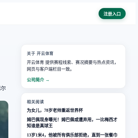
注册入口
关于 开云体育
开云体育 提供赛程线索、赛况摘要与热点资讯，
网页与客户端栏目一致。
公司简介 →
巴尔
相关阅读
为女儿，78岁老帅重返世界杯
姆巴佩现身曝光！姆巴佩或遭弃用，一比梅西才
知谁是真球王
13岁1米4，他被所有俱乐部拒绝，直到一张餐巾