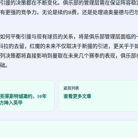
引援的决策都在不断变化。俱乐部的管理层需在保证阵容稳
有更强的竞争力。无论是续约B费，还是处理迪奥曼德与巴
如何平衡引援与现有球员的关系，将是俱乐部管理层面临的
科拉的去留，红魔的未来不仅取决于新援的引进，更关乎于
列决策都将直接影响到曼联在未来几个赛季的表现，俱乐部
础。
返回列表
年拒莱斯特城邀约，10年
查看更多文章
方降入英甲