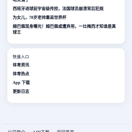
西班牙进球前宇宙级传控，法国球员崩溃背后犯规
为女儿，78岁老帅重返世界杯
姆巴佩现身曝光！姆巴佩或遭弃用，一比梅西才知谁是真
球王
快速入口
体育资讯
体育热点
App 下载
更新日志