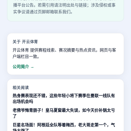
播平台公告。若需引用请注明出处与链接；涉及侵权或事
实争议请通过页脚邮箱联系我们。
关于 开云体育
开云体育 提供赛程线索、赛况摘要与热点资讯，网页与客
户端栏目一致。
公司简介 →
相关阅读
热身赛表现还不错，这些年轻小将下赛季在曼联一线队有
出场机会吗
老佛爷悔青肠子！皇马夏窗最大失误，如今天价补锅太亏
了
巨星名场面！阿根廷全队等着梅西，老大哥走第一个，气
场太强了