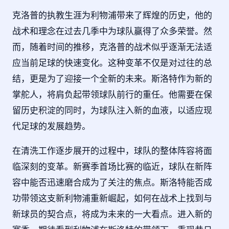
克洛普的执教生涯为利物浦带来了辉煌的历史，他的
战术和理念在过去几季中为球队赢得了众多荣誉。然
而，随着时间的推移，克洛普的战术似乎逐渐无法适
应当前足球的快速变化。这种变革不仅是对过往的总
结，更是为了迎接一个全新的未来。斯洛特作为新的
掌舵人，将肩负起带领球队前行的重任。他需要在保
留历史积淀的同时，为球队注入新的血液，以适应现
代足球的发展趋势。
在清洗工作逐步展开的过程中，球队的整体阵容将面
临深刻的变革。新赛季首场比赛的临近，球队在新阵
容中能否迅速磨合成为了关注的焦点。斯洛特能否成
功带领这支新利物浦重新崛起，如何在战术上找到与
新球员的契合点，将成为未来的一大看点。进入新的