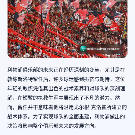
mobile-kaiyun-sport.com
利物浦俱乐部的未来正在经历深刻的变革，尤其是在
教练斯洛特留任后，许多球迷感到振奋与期待。这位
年轻的教练凭借其出色的战术素养和对球队的深刻理
解，在短暂的执教生涯中展现出了不凡的潜力。然
而，留任并不意味着他将沿用尤尔根·克洛普所建立的
战术体系。为了实现球队的全面重建，利物浦做出的
决策将影响整个俱乐部未来的发展方向。