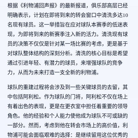
根据《利物浦回声报》的最新报道，俱乐部高层已经
明确表示，计划在即将到来的转会窗口中清洗多达10
名现有球员。这一举措旨在应对球队本赛季的低迷表
现，为即将到来的新赛季注入新的活力。清洗现有球
员的决策不仅仅是针对某一场比赛的考虑，更是基于
对球队整体结构的深刻分析。清洗的核心目标是希望
通过引进年轻、有潜力的球员，来增强球队的竞争
力，从而为未来打造一支全新的利物浦。
球队的重建过程将会涉及到一些关键球员的去留，其
中包括阿利松。作为球队的门将，阿利松不仅在场上
有着出色的表现，更是在更衣室中担任着重要的领导
角色。他的经验和个人能力使他成为球队不可或缺的
一部分。然而，考虑到他在转会市场上的高价值，利
物浦可能会面临艰难的选择：是继续留用这位优秀的