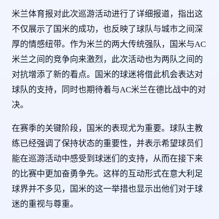
米兰体育报对此次巡游活动进行了详细报道，指出这
不仅展示了国米的成功，也反映了球队与城市之间深
厚的情感纽带。作为米兰的两大传统强队，国米与AC
米兰之间的竞争向来激烈，此次活动也为两队之间的
对抗增添了新的看点。国米的球迷将借此机会表达对
球队的支持，同时也期待着与AC米兰在德比战中的对
决。
在赛季的关键阶段，国米的表现尤为重要。球队主教
练已经强调了保持状态的重要性，并表示希望球员们
能在巡游活动中感受到球迷们的支持，从而在接下来
的比赛中更加奋勇争先。这样的互动形式在意大利足
球界并不多见，国米的这一举措也显示出他们对于球
迷的重视与尊重。