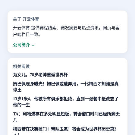
关于 开云体育
开云体育 提供赛程线索、赛况摘要与热点资讯，网页与客
户端栏目一致。
公司简介 →
相关阅读
为女儿，78岁老帅重返世界杯
姆巴佩现身曝光！姆巴佩或遭弃用，一比梅西才知谁是真
球王
13岁1米4，他被所有俱乐部拒绝，直到一张餐巾纸改变了
他的一生
TA：利物浦存在多处明显短板，转会窗口时间已经所剩无
几
梅西若在决赛破门＋带队卫冕！将会成为世界杯历史第2