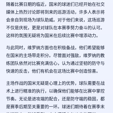
随着比赛日期的临近，国米的球迷们已经开始在社交
媒体上热烈讨论即将到来的巡游活动，许多人表示将
会亲自到现场为球队助威。对于他们来说，这场巡游
不仅是庆祝，更是对球队在本赛季努力奋斗的认可。
这样的氛围无疑将为国米在后续比赛中增添动力。
与此同时，维罗纳方面也在积极备战，他们希望能够
在国米的主场带走积分。尽管面对强敌，维罗纳的教
练团队依然对比赛充满信心，认为通过坚韧的防守与
快速的反击，他们有机会在这场比赛中创造惊喜。
主场作战的国米无疑是心理上的优势，球队需要在战
术上进行精准的执行，以确保他们能够在比赛中掌控
节奏。无论是进攻端的配合，还是防守端的稳固，都
是赛季后期至关重要的一环。球迷们期待着在赛季末