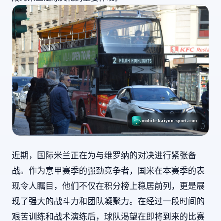
mobile-kaiyun-sport.com
近期，国际米兰正在为与维罗纳的对决进行紧张备
战。作为意甲赛季的强劲竞争者，国米在本赛季的表
现令人瞩目，他们不仅在积分榜上稳居前列，更是展
现了强大的战斗力和团队凝聚力。在经过一段时间的
艰苦训练和战术演练后，球队渴望在即将到来的比赛