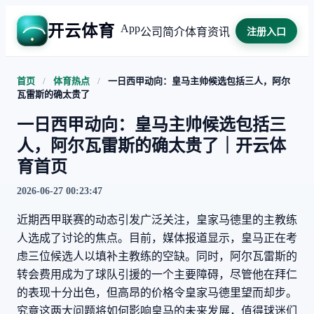
开云体育
App
公司简介
体育资讯
注册入口
首页
/
体育热点
/
一日西甲动向：皇马主帅候选包括三人，阿尔
瓦雷斯的确太贵了
一日西甲动向：皇马主帅候选包括三
人，阿尔瓦雷斯的确太贵了｜开云体
育首页
2026-06-27 00:23:47
近期西甲联赛的动态引发广泛关注，皇家马德里的主教练
人选成了讨论的焦点。目前，媒体报道显示，皇马正在考
虑三位候选人以填补主教练的空缺。同时，阿尔瓦雷斯的
转会费用成为了球队引援的一个主要障碍，尽管他在拜仁
的表现十分出色，但高昂的价格令皇家马德里望而却步。
究竟这两大问题将如何影响皇马的未来发展，值得球迷们