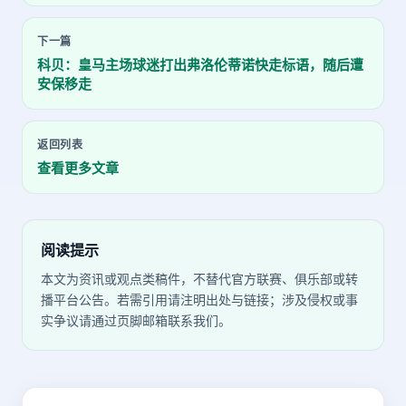
下一篇
科贝：皇马主场球迷打出弗洛伦蒂诺快走标语，随后遭
安保移走
返回列表
查看更多文章
阅读提示
本文为资讯或观点类稿件，不替代官方联赛、俱乐部或转
播平台公告。若需引用请注明出处与链接；涉及侵权或事
实争议请通过页脚邮箱联系我们。