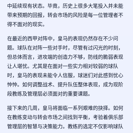
中延续现有状态。毕竟，历史上很多大笔投入并未能
带来预期的回报，转会市场的风险是每一位管理者不
得不面对的现实。
在最近的西甲对阵中，皇马的表现仍然存在不少问
题。球队在对阵一些对手时，尽管有过闪光的时刻，
但总体而言，进攻端的创造力不够，防线的脆弱表现
让人堪忧。尤其是在面对一些实力相对较弱的球队
时，皇马的表现未能令人信服，球迷们对此感到忧心
忡忡。如何调整战术、提升队伍整体表现，成为现阶
段教练及管理层必须面对的重要课题。
接下来的几周，皇马将面临一系列艰难的抉择。如何
在教练变动与转会市场之间找到平衡，考验着俱乐部
管理层的智慧与决策能力。教练的选定不仅影响球队