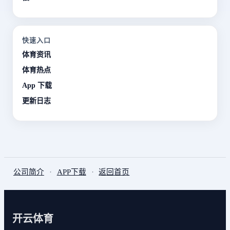
快速入口
体育资讯
体育热点
App 下载
更新日志
公司简介
·
APP下载
·
返回首页
开云体育