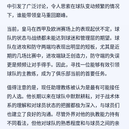
中引发了广泛讨论，令人思索在球队变动频繁的情况
下，谁能带领皇马重回巅峰。
当前，皇马在西甲及欧洲赛场上的表现起伏不定，球
队的状态与战绩都未能达到球迷和管理层的期望。球
队在进攻和防守两端均表现出明显的短板，尤其是近
期的几场比赛中，进攻端缺乏创造力，防守端的失误
更是频频让对手得手。因此，寻找一位能够有效引领
球队的主教练，成为了俱乐部当前的首要任务。
值得注意的是，现任助理教练被认为是最有可能接任
的人选。他长期以来在球队中默默耕耘，对于战术体
系的理解和对球员状态的把握都极为深入，与球员们
也建立了良好的沟通。尽管外界对他的执教能力持有
不同看法，但他对球队的熟悉程度和与球员之间的亲