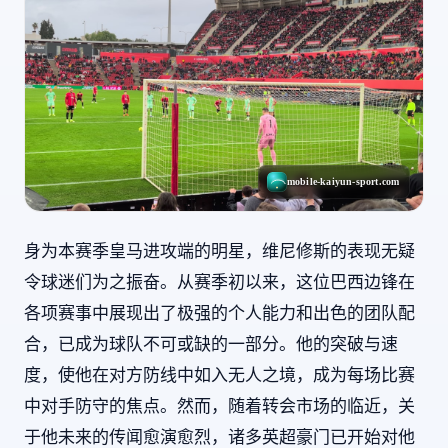
mobile-kaiyun-sport.com
身为本赛季皇马进攻端的明星，维尼修斯的表现无疑
令球迷们为之振奋。从赛季初以来，这位巴西边锋在
各项赛事中展现出了极强的个人能力和出色的团队配
合，已成为球队不可或缺的一部分。他的突破与速
度，使他在对方防线中如入无人之境，成为每场比赛
中对手防守的焦点。然而，随着转会市场的临近，关
于他未来的传闻愈演愈烈，诸多英超豪门已开始对他