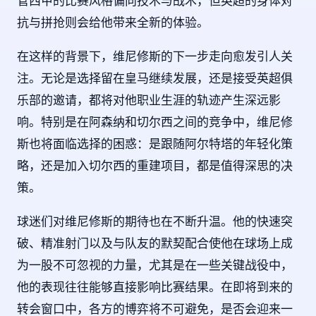
管西甲的比赛风格偏向技术与战术，但英超的身体对
抗与拼抢则会给他带来全新的体验。
在这样的背景下，维尼修斯的下一步走向愈发引人关
注。无论是选择留在皇马继续发展，还是接受英超俱
乐部的邀请，都将对他职业生涯的轨迹产生深远影
响。特别是在阿森纳和切尔西之间的竞争中，维尼修
斯也将面临选择的困惑：是跟随阿尔特塔的年轻化策
略，还是加入切尔西的重建项目，都是值得深思的决
策。
球迷们对维尼修斯的期待也在不断升温。他的快速突
破、精准射门以及与队友的默契配合使他在球场上成
为一股不可忽视的力量，尤其是在一些关键战役中，
他的表现往往能够直接影响比赛结果。在即将到来的
转会窗口中，各方的博弈将不可避免，是否会迎来一