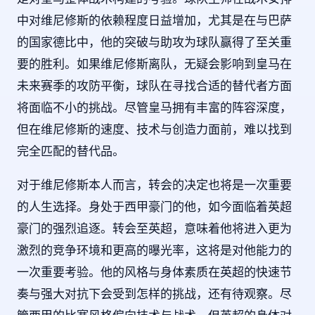
中对维尼修斯的依赖程度日益增加，尤其是在与巴萨
的国家德比中，他的突破与助攻为球队赢得了至关重
要的胜利。如果维尼修斯离队，无疑会影响到皇马在
未来赛季的攻防平衡，球队在寻找合适的替代者方面
将面临不小的挑战。尽管皇马拥有丰富的阵容深度，
但在维尼修斯的速度、技术与创造力面前，难以找到
完全匹配的替代品。
对于维尼修斯本人而言，转会的决定也将是一次重要
的人生选择。身处于西甲豪门的他，如今面临着英超
豪门的强烈追逐。转会至英超，意味着他将进入更为
激烈的竞争环境和更高的曝光率，这将是对他能力的
一次重要考验。他的风格与身体素质在英超的快速节
奏与强大对抗下会受到怎样的挑战，还有待观察。尽