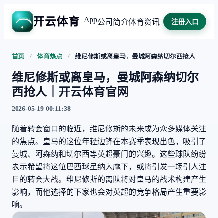
开云体育
App
公司简介
体育资讯
注册入口
首页
/
体育热点
/
维尼修斯或离皇马，曼城阿森纳切尔西抢人
维尼修斯或离皇马，曼城阿森纳切尔
西抢人｜开云体育官网
2026-05-19 00:11:38
随着转会窗口的临近，维尼修斯的未来成为众多媒体关注
的焦点。皇马的这位年轻边锋在本赛季表现出色，吸引了
曼城、阿森纳和切尔西等英超豪门的兴趣。这些球队纷纷
表示希望将这位巴西球星纳入麾下，或将引发一场引人注
目的转会大战。维尼修斯的离队将对皇马的战术构建产生
影响，而他选择的下家也会对英超的竞争格局产生重要影
响。