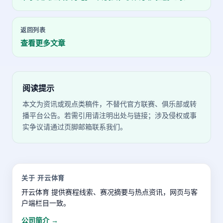
返回列表
查看更多文章
阅读提示
本文为资讯或观点类稿件，不替代官方联赛、俱乐部或转
播平台公告。若需引用请注明出处与链接；涉及侵权或事
实争议请通过页脚邮箱联系我们。
关于 开云体育
开云体育 提供赛程线索、赛况摘要与热点资讯，网页与客
户端栏目一致。
公司简介 →