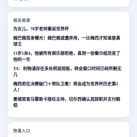
相关阅读
为女儿，78岁老帅重返世界杯
姆巴佩现身曝光！姆巴佩或遭弃用，一比梅西才知谁是真
球王
13岁1米4，他被所有俱乐部拒绝，直到一张餐巾纸改变了
他的一生
TA：利物浦存在多处明显短板，转会窗口时间已经所剩无
几
梅西若在决赛破门＋带队卫冕！将会成为世界杯历史第2
人！
曼城官宣马雷斯卡接任主帅，切尔西确认其辞职并支付赔
偿
快速入口