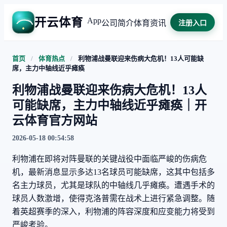
开云体育
App
公司简介
体育资讯
注册入口
首页
/
体育热点
/
利物浦战曼联迎来伤病大危机！13人可能缺
席，主力中轴线近乎瘫痪
利物浦战曼联迎来伤病大危机！13人
可能缺席，主力中轴线近乎瘫痪｜开
云体育官方网站
2026-05-18 00:54:58
利物浦在即将对阵曼联的关键战役中面临严峻的伤病危
机，最新消息显示多达13名球员可能缺席，这其中包括多
名主力球员，尤其是球队的中轴线几乎瘫痪。遭遇手术的
球员人数激增，使得克洛普需在战术上进行紧急调整。随
着英超赛季的深入，利物浦的阵容深度和应变能力将受到
严峻考验。