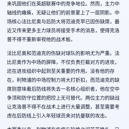
来巩固他们在英超联赛中的竞争地位。然而，主力中
轴线的瘫痪，无疑让他们的前景蒙上了一层阴影。中
场核心法比尼奥与后防大将范迪克早已因伤缺席，最
近又传来更多主力球员将接受手术的消息，使得克洛
普不得不重新审视他的战术板。
法比尼奥和范迪克的伤缺对球队的影响尤为严重。法
比尼奥作为中场的屏障，不仅负责拦截对方的进攻，
还在进攻组织中起到至关重要的作用。没有他的存
在，利物浦的中场控制力将大打折扣，而范迪克的缺
席则意味着后防线将失去一名核心组织者，他在空中
争顶和防守位置的把控上无可替代。两位主力的缺战
让克洛普不得不在战术上进行大量调整，甚至需要考
虑在后防线上引入年轻球员来对抗曼联的攻击。