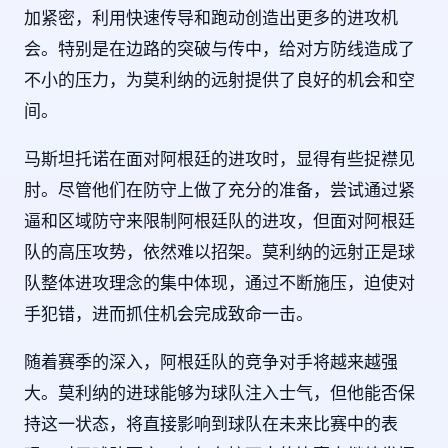
加紧密，利用快速传导和跑动创造出更多的进攻机
会。特别是在边路的突破与传中，给对方防线造成了
不小的压力，为莫利纳的远射提供了良好的机会和空
间。
马斯坦托诺在面对阿根廷的进攻时，显得有些捉襟见
肘。尽管他们在防守上做了充分的准备，尝试通过紧
逼和区域防守来限制阿根廷队的进攻，但面对阿根廷
队的高压攻势，依然难以招架。莫利纳的远射正是球
队整体进攻理念的集中体现，通过不断施压，迫使对
手犯错，进而抓住机会完成致命一击。
随着赛季的深入，阿根廷队的竞争对手将越来越强
大。莫利纳的进球能够为球队注入士气，但他能否保
持这一状态，将直接影响到球队在未来比赛中的表