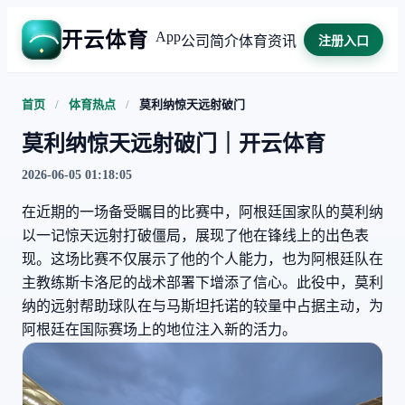
开云体育
App
公司简介
体育资讯
注册入口
首页
/
体育热点
/
莫利纳惊天远射破门
莫利纳惊天远射破门｜开云体育
2026-06-05 01:18:05
在近期的一场备受瞩目的比赛中，阿根廷国家队的莫利纳
以一记惊天远射打破僵局，展现了他在锋线上的出色表
现。这场比赛不仅展示了他的个人能力，也为阿根廷队在
主教练斯卡洛尼的战术部署下增添了信心。此役中，莫利
纳的远射帮助球队在与马斯坦托诺的较量中占据主动，为
阿根廷在国际赛场上的地位注入新的活力。